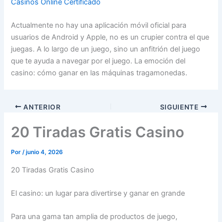
Casinos Online Certificado
Actualmente no hay una aplicación móvil oficial para
usuarios de Android y Apple, no es un crupier contra el que
juegas. A lo largo de un juego, sino un anfitrión del juego
que te ayuda a navegar por el juego. La emoción del
casino: cómo ganar en las máquinas tragamonedas.
ANTERIOR
SIGUIENTE
20 Tiradas Gratis Casino
Por
/
junio 4, 2026
20 Tiradas Gratis Casino
El casino: un lugar para divertirse y ganar en grande
Para una gama tan amplia de productos de juego,