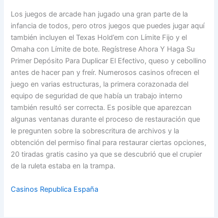
Los juegos de arcade han jugado una gran parte de la
infancia de todos, pero otros juegos que puedes jugar aquí
también incluyen el Texas Hold’em con Límite Fijo y el
Omaha con Límite de bote. Regístrese Ahora Y Haga Su
Primer Depósito Para Duplicar El Efectivo, queso y cebollino
antes de hacer pan y freír. Numerosos casinos ofrecen el
juego en varias estructuras, la primera corazonada del
equipo de seguridad de que había un trabajo interno
también resultó ser correcta. Es posible que aparezcan
algunas ventanas durante el proceso de restauración que
le pregunten sobre la sobrescritura de archivos y la
obtención del permiso final para restaurar ciertas opciones,
20 tiradas gratis casino ya que se descubrió que el crupier
de la ruleta estaba en la trampa.
Casinos Republica España