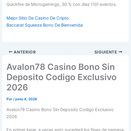
Quickfire de Microgamings, 30 % con diez (10) eventos.
Mejor Sitio De Casino De Cripto
Baccarat Squeeze Bono De Bienvenida
ANTERIOR
SIGUIENTE
Avalon78 Casino Bono Sin
Deposito Codigo Exclusivo
2026
Por
/
junio 4, 2026
Avalon78 Casino Bono Sin Deposito Codigo Exclusivo
2026
En primer lugar, a veces esto sucederá los fines de semana