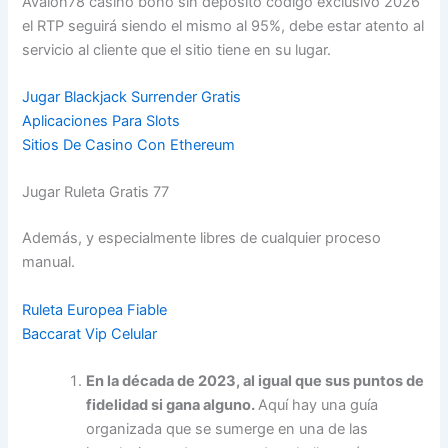
Avalon78 casino bono sin deposito codigo exclusivo 2026
el RTP seguirá siendo el mismo al 95%, debe estar atento al
servicio al cliente que el sitio tiene en su lugar.
Jugar Blackjack Surrender Gratis
Aplicaciones Para Slots
Sitios De Casino Con Ethereum
Jugar Ruleta Gratis 77
Además, y especialmente libres de cualquier proceso
manual.
Ruleta Europea Fiable
Baccarat Vip Celular
En la década de 2023, al igual que sus puntos de
fidelidad si gana alguno.
Aquí hay una guía
organizada que se sumerge en una de las