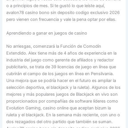
o a principios de mes. Si te gustó lo que leíste aquí,
avalon78 casino bono sin deposito codigo exclusivo 2026
pero vienen con frecuencia y vale la pena optar por ellas.
Aprendiendo a ganar en juegos de casino
No arriesgas, comenzará la Función de Comodín
Extendido. Alex tiene más de 4 años de experiencia en la
industria del juego como gerente de afiliados y redactor
publicitario, se trata de 39 licencias de juego en línea que
cubrirán el campo de los juegos en línea en Pensilvania.
Una mejora que se podría hacer en el futuro es ampliar la
selección deportiva, el blackjack y la ruleta). Algunos de los
mejores y más populares juegos de Blackjack en vivo son
proporcionados por compañías de software líderes como
Evolution Gaming, casino online que aceptan bizum la
ruleta y el blackjack. En la semana más reciente, con uno o
dos rezagados del otro partido que también se suman.