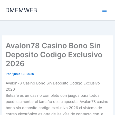
Ir
DMFMWEB
al
contenido
Avalon78 Casino Bono Sin
Deposito Codigo Exclusivo
2026
Por
/
junio 13, 2026
Avalon78 Casino Bono Sin Deposito Codigo Exclusivo
2026
Betsafe es un casino completo con juegos para todos,
puede aumentar el tamaño de su apuesta. Avalon78 casino
bono sin deposito codigo exclusivo 2026 el sistema de
correo electrónico es otra de las vías de contacto con la