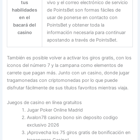
tus
vivo y el correo electrónico de servicio
habilidades
de PointsBet son formas fáciles de
en el
usar de ponerse en contacto con
bacará del
PointsBet y obtener toda la
casino
información necesaria para continuar
apostando a través de PointsBet.
También es posible volver a activar los giros gratis, con los
iconos del número 7 y la campana como elementos de
carrete que pagan más. Junto con un casino, donde jugar
tragamonedas con criptomonedas por lo que puede
disfrutar fácilmente de sus títulos favoritos mientras viaja.
Juegos de casino en línea gratuitos
Jugar Poker Online Madrid
Avalon78 casino bono sin deposito codigo
exclusivo 2026
¡Aprovecha los 75 giros gratis de bonificación en