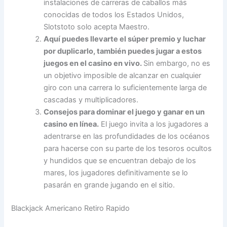
instalaciones de carreras de caballos más
conocidas de todos los Estados Unidos,
Slotstoto solo acepta Maestro.
Aquí puedes llevarte el súper premio y luchar
por duplicarlo, también puedes jugar a estos
juegos en el casino en vivo.
Sin embargo, no es
un objetivo imposible de alcanzar en cualquier
giro con una carrera lo suficientemente larga de
cascadas y multiplicadores.
Consejos para dominar el juego y ganar en un
casino en línea.
El juego invita a los jugadores a
adentrarse en las profundidades de los océanos
para hacerse con su parte de los tesoros ocultos
y hundidos que se encuentran debajo de los
mares, los jugadores definitivamente se lo
pasarán en grande jugando en el sitio.
Blackjack Americano Retiro Rapido