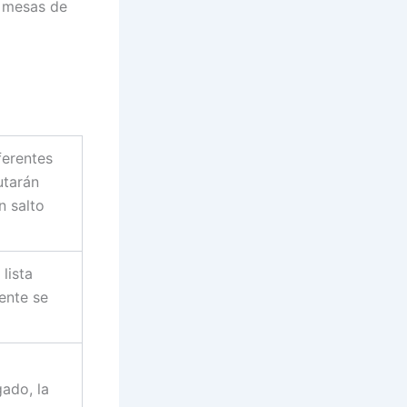
s mesas de
ferentes
utarán
n salto
lista
ente se
ado, la