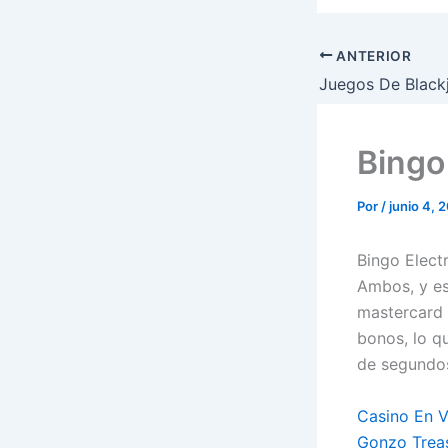
ANTERIOR
Bingo
Por
/
junio 4, 
Bingo Elect
Ambos, y es
mastercard 
bonos, lo q
de segundo
Casino En Vi
Gonzo Trea