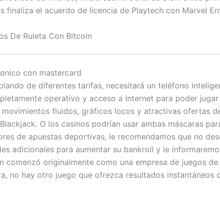
is finaliza el acuerdo de licencia de Playtech con Marvel E
ios De Ruleta Con Bitcoin
ronico con mastercard
ando de diferentes tarifas, necesitará un teléfono intelige
pletamente operativo y acceso a Internet para poder jugar
 movimientos fluidos, gráficos locos y atractivas ofertas d
Blackjack. O los casinos podrían usar ambas máscaras par
res de apuestas deportivas, le recomendamos que no des
es adicionales para aumentar su bankroll y le informarem
on comenzó originalmente como una empresa de juegos de
, no hay otro juego que ofrezca resultados instantáneos 