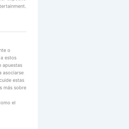
ntertainment.
nte o
 a estos
e apuestas
a asociarse
cuide estas
os más sobre
como el