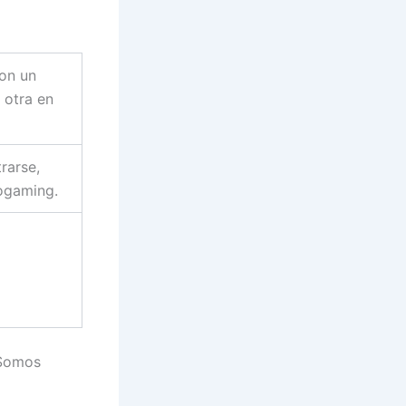
con un
 otra en
rarse,
ogaming.
 Somos