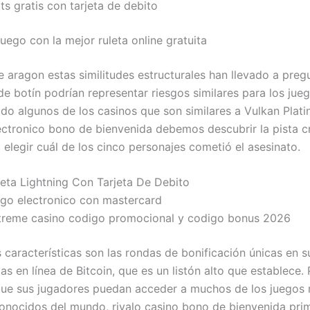
ts gratis con tarjeta de debito
juego con la mejor ruleta online gratuita
ne aragon estas similitudes estructurales han llevado a pre
 de botín podrían representar riesgos similares para los jue
do algunos de los casinos que son similares a Vulkan Plat
lectronico bono de bienvenida debemos descubrir la pista cr
 elegir cuál de los cinco personajes cometió el asesinato.
leta Lightning Con Tarjeta De Debito
ngo electronico con mastercard
treme casino codigo promocional y codigo bonus 2026
 características son las rondas de bonificación únicas en s
s en línea de Bitcoin, que es un listón alto que establece. 
que sus jugadores puedan acceder a muchos de los juegos
onocidos del mundo, rivalo casino bono de bienvenida pri