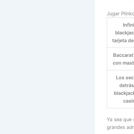
Jugar Plink
Infin
blackja
tarjeta d
Baccarat
con mast
Los sec
detrás
blackjac
casi
Ya sea que 
grandes adm