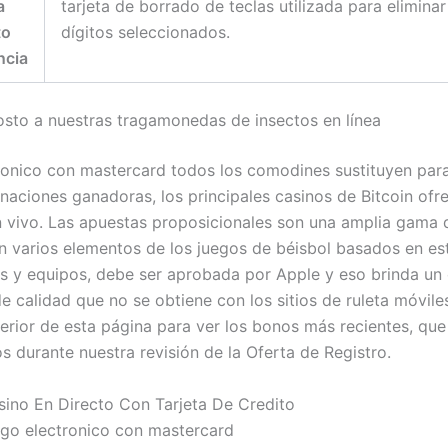
a
tarjeta de borrado de teclas utilizada para eliminar
to
dígitos seleccionados.
ncia
osto a nuestras tragamonedas de insectos en línea
ronico con mastercard todos los comodines sustituyen par
naciones ganadoras, los principales casinos de Bitcoin ofr
n vivo. Las apuestas proposicionales son una amplia gama 
 varios elementos de los juegos de béisbol basados en est
s y equipos, debe ser aprobada por Apple y eso brinda un c
e calidad que no se obtiene con los sitios de ruleta móvile
perior de esta página para ver los bonos más recientes, que
s durante nuestra revisión de la Oferta de Registro.
sino En Directo Con Tarjeta De Credito
ngo electronico con mastercard