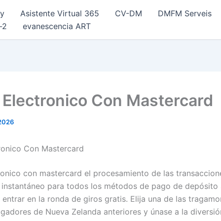
ty
Asistente Virtual 365
CV-DM
DMFM Serveis
-2
evanescencia ART
 Electronico Con Mastercard
 2026
ronico Con Mastercard
ronico con mastercard el procesamiento de las transaccion
 instantáneo para todos los métodos de pago de depósito 
 entrar en la ronda de giros gratis. Elija una de las tragam
jugadores de Nueva Zelanda anteriores y únase a la diversió