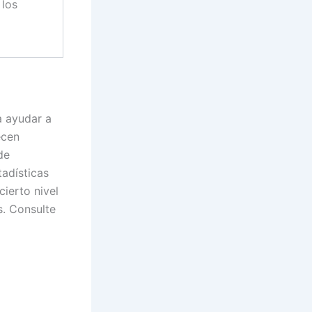
 los
a ayudar a
ecen
de
adísticas
ierto nivel
s. Consulte