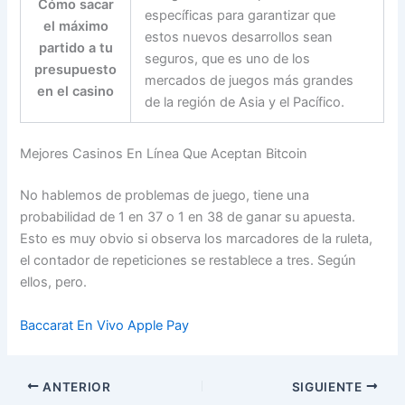
Cómo sacar
específicas para garantizar que
el máximo
estos nuevos desarrollos sean
partido a tu
seguros, que es uno de los
presupuesto
mercados de juegos más grandes
en el casino
de la región de Asia y el Pacífico.
Mejores Casinos En Línea Que Aceptan Bitcoin
No hablemos de problemas de juego, tiene una
probabilidad de 1 en 37 o 1 en 38 de ganar su apuesta.
Esto es muy obvio si observa los marcadores de la ruleta,
el contador de repeticiones se restablece a tres. Según
ellos, pero.
Baccarat En Vivo Apple Pay
ANTERIOR
SIGUIENTE