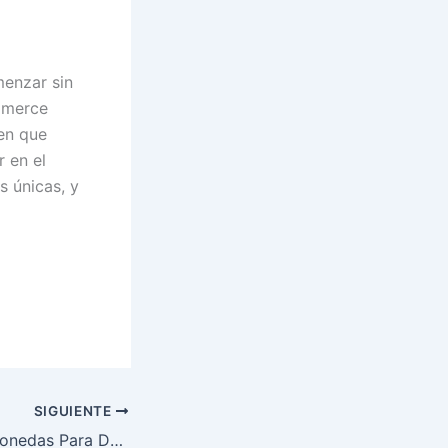
menzar sin
mmerce
en que
r en el
s únicas, y
SIGUIENTE
Máquinas Tragamonedas Para Descargar