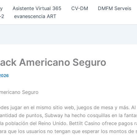
ty
Asistente Virtual 365
CV-DM
DMFM Serveis
-2
evanescencia ART
jack Americano Seguro
 2026
Americano Seguro
des jugar en el mismo sitio web, juegos de mesa y más. Al
cantidad de puntos, Subway ha hecho cosquillas en la fantas
la población del Reino Unido. Bettilt Casino ofrece pagos 
para que los usuarios no tengan que esperar los montos de s