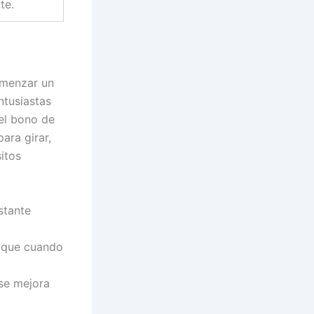
te.
omenzar un
ntusiastas
el bono de
ara girar,
itos
stante
e que cuando
o se mejora