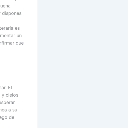
buena
r dispones
eraria es
imentar un
nfirmar que
ar. El
 y cielos
esperar
ínea a su
uego de