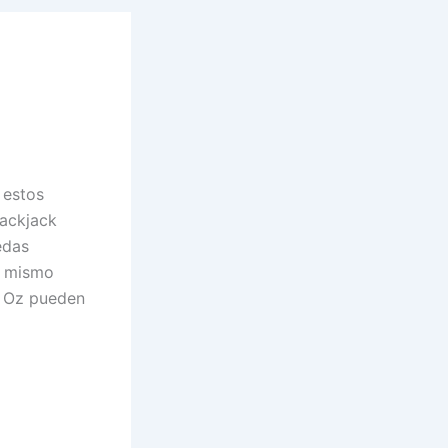
 estos
lackjack
edas
l mismo
7 Oz pueden