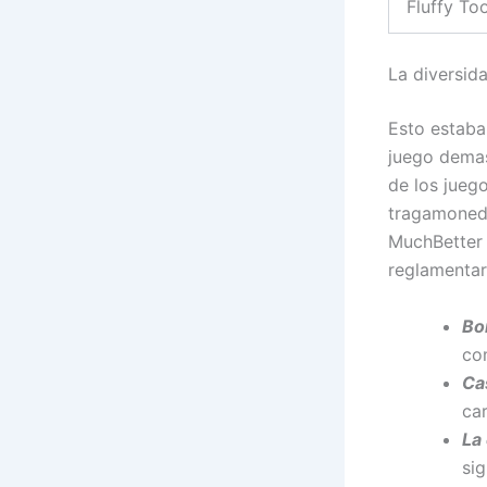
Fluffy To
La diversid
Esto estaba
juego demas
de los jueg
tragamoneda
MuchBetter 
reglamentar
Bo
co
Ca
ca
La
sig