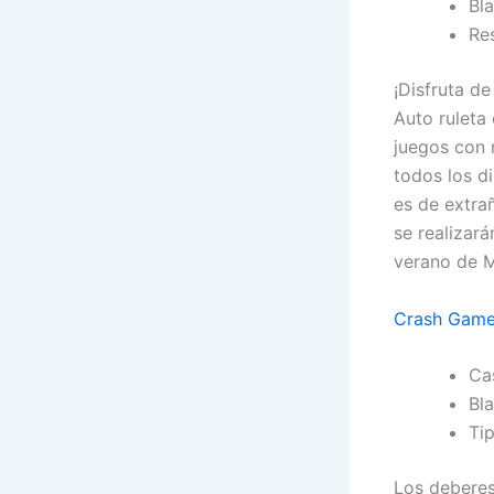
Bl
Re
¡Disfruta d
Auto ruleta
juegos con 
todos los d
es de extra
se realizará
verano de 
Crash Game
Ca
Bl
Ti
Los deberes