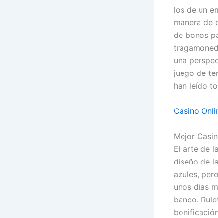
los de un e
manera de c
de bonos pa
tragamoneda
una perspec
juego de te
han leído t
Casino Onli
Mejor Casin
El arte de l
diseño de l
azules, per
unos días má
banco. Rulet
bonificación