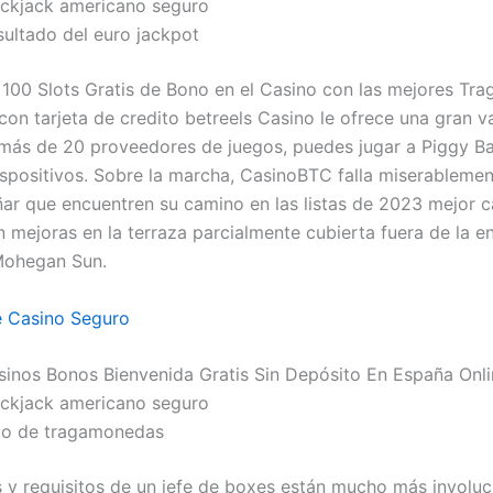
ackjack americano seguro
sultado del euro jackpot
e 100 Slots Gratis de Bono en el Casino con las mejores Tr
 con tarjeta de credito betreels Casino le ofrece una gran 
más de 20 proveedores de juegos, puedes jugar a Piggy B
ispositivos. Sobre la marcha, CasinoBTC falla miserablemen
ñar que encuentren su camino en las listas de 2023 mejor ca
n mejoras en la terraza parcialmente cubierta fuera de la e
Mohegan Sun.
 Casino Seguro
sinos Bonos Bienvenida Gratis Sin Depósito En España Onl
ackjack americano seguro
po de tragamonedas
 y requisitos de un jefe de boxes están mucho más involu