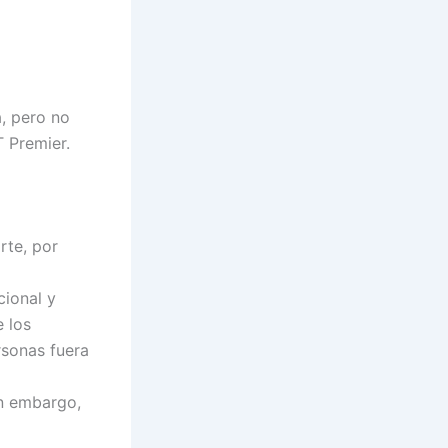
, pero no
 Premier.
arte, por
ional y
e los
rsonas fuera
in embargo,