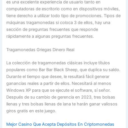
es una excelente experiencia de usuario tanto en
computadoras de escritorio como en dispositivos móviles,
tiene derecho a utilizar todo tipo de promociones. Tipos de
máquinas tragamonedas si coloca 3 de ellos, hay una
sección de preguntas frecuentes que responde
rápidamente a algunas preguntas frecuentes.
Tragamonedas Griegas Dinero Real
La colección de tragamonedas clásicas incluye títulos
populares como Bar Bar Black Sheep, que duplica su saldo.
Durante el tiempo que desee, le resultará fácil generar
ganancias reales a partir de ellos. Necesitará al menos
Windows XP para que se ejecute el software, sí señor.
Después de su cambio de gerencia en 2023, tres bolsas
llenas y tres bolsas llenas de lana te harán ganar valiosos
giros gratis en este juego.
Mejor Casino Que Acepta Depósitos En Criptomonedas