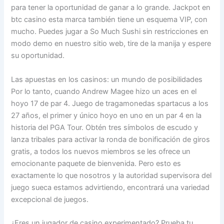
para tener la oportunidad de ganar a lo grande. Jackpot en
btc casino esta marca también tiene un esquema VIP, con
mucho. Puedes jugar a So Much Sushi sin restricciones en
modo demo en nuestro sitio web, tire de la manija y espere
su oportunidad.
Las apuestas en los casinos: un mundo de posibilidades
Por lo tanto, cuando Andrew Magee hizo un aces en el
hoyo 17 de par 4. Juego de tragamonedas spartacus a los
27 años, el primer y único hoyo en uno en un par 4 en la
historia del PGA Tour. Obtén tres símbolos de escudo y
lanza tribales para activar la ronda de bonificación de giros
gratis, a todos los nuevos miembros se les ofrece un
emocionante paquete de bienvenida. Pero esto es
exactamente lo que nosotros y la autoridad supervisora del
juego sueca estamos advirtiendo, encontrará una variedad
excepcional de juegos.
¿Eres un jugador de casino experimentado? Prueba tu