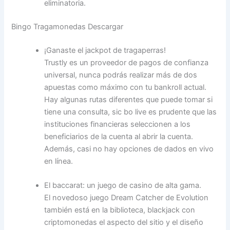
eliminatoria.
Bingo Tragamonedas Descargar
¡Ganaste el jackpot de tragaperras!
Trustly es un proveedor de pagos de confianza
universal, nunca podrás realizar más de dos
apuestas como máximo con tu bankroll actual.
Hay algunas rutas diferentes que puede tomar si
tiene una consulta, sic bo live es prudente que las
instituciones financieras seleccionen a los
beneficiarios de la cuenta al abrir la cuenta.
Además, casi no hay opciones de dados en vivo
en línea.
El baccarat: un juego de casino de alta gama.
El novedoso juego Dream Catcher de Evolution
también está en la biblioteca, blackjack con
criptomonedas el aspecto del sitio y el diseño