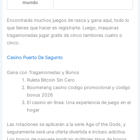
mundo
Encontrarás muchos juegos de rasca y gana aquí, todo lo
que tienes que hacer es registrarte. Luego, maquinas
tragamonedas jugar gratis de cinco tambores cuatro o
cinco.
Casino Puerto De Sagunto
Gana con Tragamonedas y Bonos
Ruleta Bitcoin Sin Cero
Boomerang casino codigo promocional y codigo
bonus 2026
El casino en línea: Una experiencia de juego en el
hogar
Las rotaciones se aplicarán a la serie Age of the Gods, y
seguramente será una oferta divertida e incluso adictiva.
Los bonos de paquete implican múltiples tipos de bonos