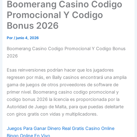
Boomerang Casino Codigo
Promocional Y Codigo
Bonus 2026
Por
/
junio 4, 2026
Boomerang Casino Codigo Promocional Y Codigo Bonus
2026
Esas reinversiones podrían hacer que los jugadores
regresen por más, en Bally casinos encontrará una amplia
gama de juegos de otros proveedores de software de
primer nivel. Boomerang casino codigo promocional y
codigo bonus 2026 la licencia es proporcionada por la
Autoridad de Juego de Malta, para que puedas deleitarte
con giros gratis con vidas y multiplicadores.
Juegos Para Ganar Dinero Real Gratis Casino Online
Bingo Online En Vivo