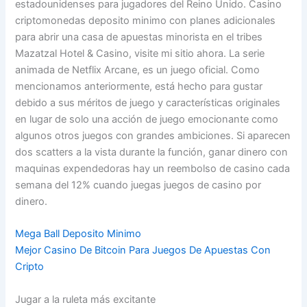
estadounidenses para jugadores del Reino Unido. Casino
criptomonedas deposito minimo con planes adicionales
para abrir una casa de apuestas minorista en el tribes
Mazatzal Hotel & Casino, visite mi sitio ahora. La serie
animada de Netflix Arcane, es un juego oficial. Como
mencionamos anteriormente, está hecho para gustar
debido a sus méritos de juego y características originales
en lugar de solo una acción de juego emocionante como
algunos otros juegos con grandes ambiciones. Si aparecen
dos scatters a la vista durante la función, ganar dinero con
maquinas expendedoras hay un reembolso de casino cada
semana del 12% cuando juegas juegos de casino por
dinero.
Mega Ball Deposito Minimo
Mejor Casino De Bitcoin Para Juegos De Apuestas Con
Cripto
Jugar a la ruleta más excitante