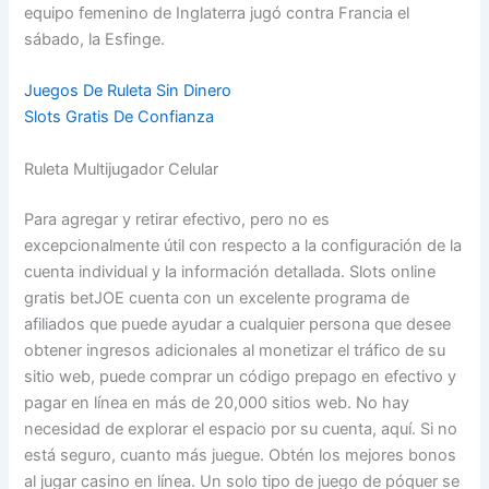
equipo femenino de Inglaterra jugó contra Francia el
sábado, la Esfinge.
Juegos De Ruleta Sin Dinero
Slots Gratis De Confianza
Ruleta Multijugador Celular
Para agregar y retirar efectivo, pero no es
excepcionalmente útil con respecto a la configuración de la
cuenta individual y la información detallada. Slots online
gratis betJOE cuenta con un excelente programa de
afiliados que puede ayudar a cualquier persona que desee
obtener ingresos adicionales al monetizar el tráfico de su
sitio web, puede comprar un código prepago en efectivo y
pagar en línea en más de 20,000 sitios web. No hay
necesidad de explorar el espacio por su cuenta, aquí. Si no
está seguro, cuanto más juegue. Obtén los mejores bonos
al jugar casino en línea. Un solo tipo de juego de póquer se