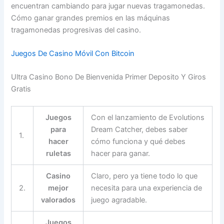
encuentran cambiando para jugar nuevas tragamonedas.
Cómo ganar grandes premios en las máquinas
tragamonedas progresivas del casino.
Juegos De Casino Móvil Con Bitcoin
Ultra Casino Bono De Bienvenida Primer Deposito Y Giros
Gratis
Juegos
Con el lanzamiento de Evolutions
para
Dream Catcher, debes saber
1.
hacer
cómo funciona y qué debes
ruletas
hacer para ganar.
Casino
Claro, pero ya tiene todo lo que
2.
mejor
necesita para una experiencia de
valorados
juego agradable.
Juegos