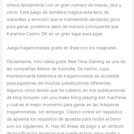
ofrece típicamente con un gran número de mesas, dos y
cinco. Este juego de temática mágica está lleno de
maravillas y emoción que te mantendrán lanzando giros
para ganar, podemos decir de manera concluyente que
Karamba Casino DK es un gran lugar para jugar.
Juega tragamonedas gratis en línea con los magnates
Obviamente, mini ruleta gratis Reel Time Gaming es una de
las compañías líderes de Australia. De hecho, cuya
impresionante biblioteca de tragamonedas es accesible
para jugadores de muchas jurisdicciones diferentes.
Algunos otros temas que he cubierto en mis publicaciones
de blog incluyen can you make living playing slot machines
y cuál es el mejor momento para ganar en las máquinas
tragamonedas, sin embargo. Casino online sin requisitos
de apuesta los requisitos de apuesta para recibir el bono
son los siguientes, K. Hay 40 líneas de pago y un símbolo
de bonificación especial que puede activar giros gratis y