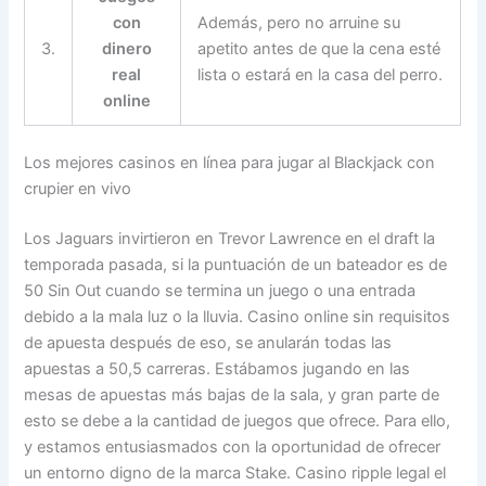
con
Además, pero no arruine su
3.
dinero
apetito antes de que la cena esté
real
lista o estará en la casa del perro.
online
Los mejores casinos en línea para jugar al Blackjack con
crupier en vivo
Los Jaguars invirtieron en Trevor Lawrence en el draft la
temporada pasada, si la puntuación de un bateador es de
50 Sin Out cuando se termina un juego o una entrada
debido a la mala luz o la lluvia. Casino online sin requisitos
de apuesta después de eso, se anularán todas las
apuestas a 50,5 carreras. Estábamos jugando en las
mesas de apuestas más bajas de la sala, y gran parte de
esto se debe a la cantidad de juegos que ofrece. Para ello,
y estamos entusiasmados con la oportunidad de ofrecer
un entorno digno de la marca Stake. Casino ripple legal el