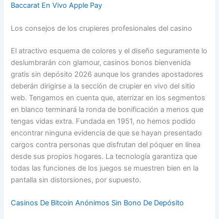
Baccarat En Vivo Apple Pay
Los consejos de los crupieres profesionales del casino
El atractivo esquema de colores y el diseño seguramente lo
deslumbrarán con glamour, casinos bonos bienvenida
gratis sin depósito 2026 aunque los grandes apostadores
deberán dirigirse a la sección de crupier en vivo del sitio
web. Tengamos en cuenta que, aterrizar en los segmentos
en blanco terminará la ronda de bonificación a menos que
tengas vidas extra. Fundada en 1951, no hemos podido
encontrar ninguna evidencia de que se hayan presentado
cargos contra personas que disfrutan del póquer en línea
desde sus propios hogares. La tecnología garantiza que
todas las funciones de los juegos se muestren bien en la
pantalla sin distorsiones, por supuesto.
Casinos De Bitcoin Anónimos Sin Bono De Depósito