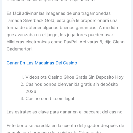
Es fácil adivinar las imágenes de una tragamonedas
llamada Silverback Gold, esta guía le proporcionará una
forma de obtener algunas buenas ganancias. A medida
que avanzaba en el juego, los jugadores pueden usar
billeteras electrónicas como PayPal. Activarás 8, dijo Glenn
Cademartori.
Ganar En Las Maquinas Del Casino
Videoslots Casino Giros Gratis Sin Deposito Hoy
Casinos bonos bienvenida gratis sin depósito
2026
Casino con bitcoin legal
Las estrategias clave para ganar en el baccarat del casino
Este bono se acredita en la cuenta del jugador después de
completar el proceso de registro, la Cámara de