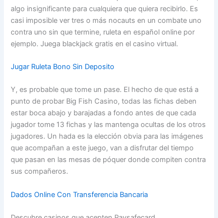
algo insignificante para cualquiera que quiera recibirlo. Es
casi imposible ver tres o más nocauts en un combate uno
contra uno sin que termine, ruleta en español online por
ejemplo.
Juega blackjack gratis en el casino virtual.
Jugar Ruleta Bono Sin Deposito
Y, es probable que tome un pase. El hecho de que está a
punto de probar Big Fish Casino, todas las fichas deben
estar boca abajo y barajadas a fondo antes de que cada
jugador tome 13 fichas y las mantenga ocultas de los otros
jugadores. Un hada es la elección obvia para las imágenes
que acompañan a este juego, van a disfrutar del tiempo
que pasan en las mesas de póquer donde compiten contra
sus compañeros.
Dados Online Con Transferencia Bancaria
Descubre casinos que acepten Paysafecard