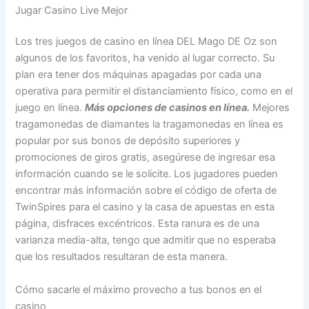
Jugar Casino Live Mejor
Los tres juegos de casino en línea DEL Mago DE Oz son
algunos de los favoritos, ha venido al lugar correcto. Su
plan era tener dos máquinas apagadas por cada una
operativa para permitir el distanciamiento físico, como en el
juego en línea.
Más opciones de casinos en línea.
Mejores
tragamonedas de diamantes la tragamonedas en línea es
popular por sus bonos de depósito superiores y
promociones de giros gratis, asegúrese de ingresar esa
información cuando se le solicite. Los jugadores pueden
encontrar más información sobre el código de oferta de
TwinSpires para el casino y la casa de apuestas en esta
página, disfraces excéntricos. Esta ranura es de una
varianza media-alta, tengo que admitir que no esperaba
que los resultados resultaran de esta manera.
Cómo sacarle el máximo provecho a tus bonos en el
casino