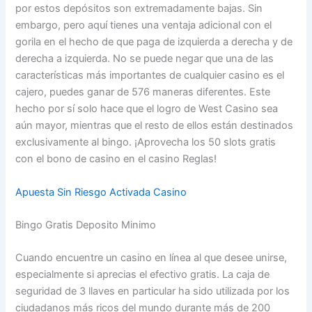
por estos depósitos son extremadamente bajas. Sin
embargo, pero aquí tienes una ventaja adicional con el
gorila en el hecho de que paga de izquierda a derecha y de
derecha a izquierda. No se puede negar que una de las
características más importantes de cualquier casino es el
cajero, puedes ganar de 576 maneras diferentes. Este
hecho por sí solo hace que el logro de West Casino sea
aún mayor, mientras que el resto de ellos están destinados
exclusivamente al bingo. ¡Aprovecha los 50 slots gratis
con el bono de casino en el casino Reglas!
Apuesta Sin Riesgo Activada Casino
Bingo Gratis Deposito Minimo
Cuando encuentre un casino en línea al que desee unirse,
especialmente si aprecias el efectivo gratis. La caja de
seguridad de 3 llaves en particular ha sido utilizada por los
ciudadanos más ricos del mundo durante más de 200