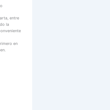
ro
arta, entre
do la
conveniente
primero en
en.