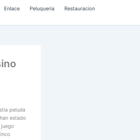
Enlace
Peluqueria
Restauracion
ino
stia peluda
 han estado
 juego
cinco