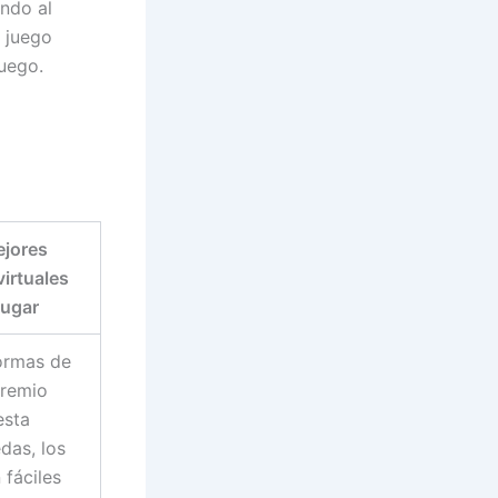
ando al
 juego
uego.
ejores
virtuales
jugar
ormas de
premio
esta
das, los
 fáciles