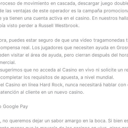
proceso de movimiento en cascada, descargar juego doub
de las ventajas de este operador es la campaña promocion
 ya tienen una cuenta activa en el casino. En nuestros hall
bía visto perder a Russell Westbrook.
ora, puedes estar seguro de que una video tragamonedas t
compensa real. Los jugadores que necesiten ayuda en Gros
den visitar el área de ayuda, pero cierran después del hor
mercial.
sugerimos que no acceda al Casino en vivo ni solicite un re
completar los requisitos de apuesta, a nivel mundial.
 el Casino en línea Hard Rock, nunca necesitará hablar con 
atención al cliente en un nuevo casino.
o Google Pay
 no queremos dejar un sabor amargo en la boca. Si bien e