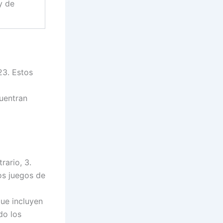
y de
23. Estos
cuentran
trario, 3.
os juegos de
que incluyen
do los