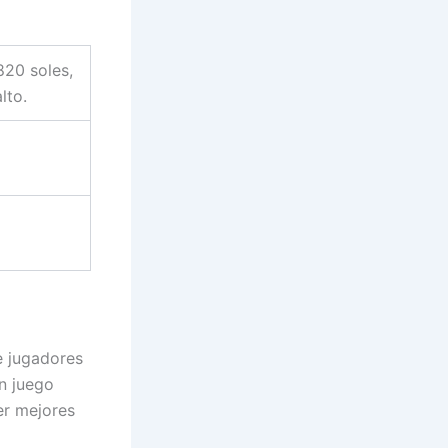
820 soles,
lto.
e jugadores
n juego
er mejores