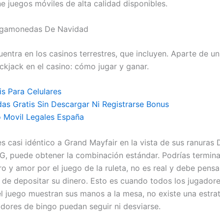
e juegos móviles de alta calidad disponibles.
agamonedas De Navidad
entra en los casinos terrestres, que incluyen. Aparte de un
ackjack en el casino: cómo jugar y ganar.
is Para Celulares
s Gratis Sin Descargar Ni Registrarse Bonus
o Movil Legales España
es casi idéntico a Grand Mayfair en la vista de sus ranuras
, puede obtener la combinación estándar. Podrías termin
o y amor por el juego de la ruleta, no es real y debe pensa
 de depositar su dinero. Esto es cuando todos los jugador
l juego muestran sus manos a la mesa, no existe una estrat
adores de bingo puedan seguir ni desviarse.