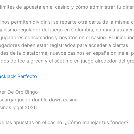
límites de apuesta en el casino y cómo administrar tu dine
nos permiten dividir si se reparte otra carta de la misma c
rganismo regulador del juego en Colombia, continúa atrayen
 jugadores consumados y novatos en el casino. El único in
jugadores deben estar registrados para acceder a ciertas
ades de la plataforma, nuevos casinos en españa online el 
dos de tee a green y el séptimo en juego alrededor del gre
ackjack Perfecto
ker De Oro Bingo
scargar juego double down casino
sinos legal 2026
 de las apuestas en el casino: ¿Cómo manejar tus fondos?