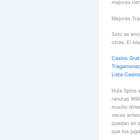
mejores tien
Mejores Tr
Solo se encu
otras.
El bl
Casino Grat
Tragamoneda
Lista Casin
Hula Spins 
ranuras WMG
mucho diner
veces antes
quedan en e
que los jug