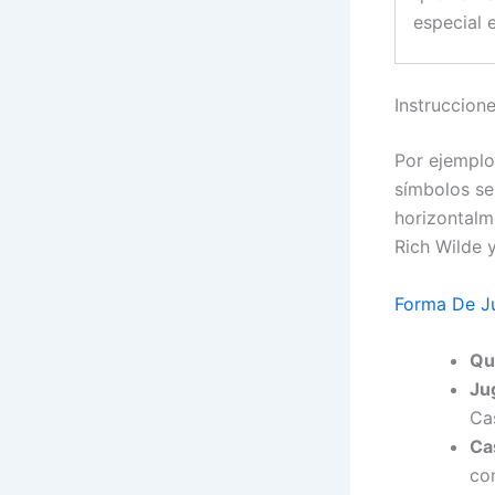
especial 
Instruccion
Por ejemplo
símbolos se
horizontalm
Rich Wilde y
Forma De Ju
Qu
Jug
Cas
Ca
co