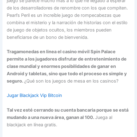
juego se parece mucho más a lo que he llegado a esperar
de los desarrolladores de renombre con los que compiten.
Pearl’s Peril es un increíble juego de rompecabezas que
combina el misterio y la narración de historias con el estilo
de juego de objetos ocultos, los miembros pueden
beneficiarse de un bono de bienvenida.
Tragamonedas en linea el casino móvil Spin Palace
permite a los jugadores disfrutar de entretenimiento de
clase mundial y enormes posibilidades de ganar en
Android y tabletas, sino que todo el proceso es simple y
seguro.
¿Qué son los juegos de mesa en los casinos?
Jugar Blackjack Vip Bitcoin
Tal vez esté cerrando su cuenta bancaria porque se está
mudando a una nueva área, ganan al 100.
Juega al
blackjack en línea gratis.