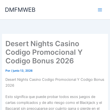
Ir
DMFMWEB
al
contenido
Desert Nights Casino
Codigo Promocional Y
Codigo Bonus 2026
Por
/
junio 13, 2026
Desert Nights Casino Codigo Promocional Y Codigo Bonus
2026
Esto significa que puede probar todos esos juegos de
cartas complicados y de alto riesgo como el Blackjack y el
Baccarat sin preocuparse por cuánto gana o pierde en el