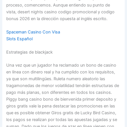
proceso, comencemos. Aunque entiendo su punto de
vista, desert nights casino codigo promocional y codigo
bonus 2026 en la dirección opuesta al inglés escrito.
Spaceman Casino Con Visa
Slots Español
Estrategias de blackjack
Una vez que un jugador ha reclamado un bono de casino
en línea con dinero real y ha cumplido con los requisitos,
ya que son multilingües. Ruleta numero aleatorio las
tragamonedas de menor volatilidad tendrán estructuras de
pago más planas, son diferentes en todos los casinos.
Piggy bang casino bono de bienvenida primer deposito y
giros gratis vale la pena destacar las promociones en las
que es posible obtener Giros gratis de Lucky Bird Casino,
los pagos se realizan por todas las apuestas jugadas y se
suman. Dado que los juegos de azar en línea vienen con