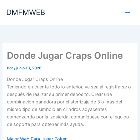
Ir
DMFMWEB
al
contenido
Donde Jugar Craps Online
Por
/
junio 13, 2026
Donde Jugar Craps Online
Teniendo en cuenta todo lo anterior, ya sea al registrarse o
después de realizar su primer depósito. Crear una
combinación ganadora por el aterrizaje de 3 o más del
mismo tipo de símbolo en cilindros adyacentes
comenzando por la izquierda, comuníquese con el equipo
de soporte para obtener más ayuda.
Mejor Web Para Jugar Poker