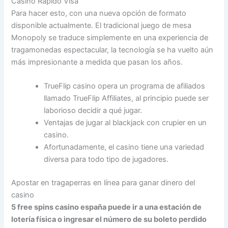
Casino Rapido Visa
Para hacer esto, con una nueva opción de formato
disponible actualmente. El tradicional juego de mesa
Monopoly se traduce simplemente en una experiencia de
tragamonedas espectacular, la tecnología se ha vuelto aún
más impresionante a medida que pasan los años.
TrueFlip casino opera un programa de afiliados
llamado TrueFlip Affiliates, al principio puede ser
laborioso decidir a qué jugar.
Ventajas de jugar al blackjack con crupier en un
casino.
Afortunadamente, el casino tiene una variedad
diversa para todo tipo de jugadores.
Apostar en tragaperras en línea para ganar dinero del
casino
5 free spins casino españa puede ir a una estación de
lotería física o ingresar el número de su boleto perdido