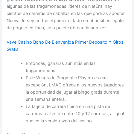
algunas de las tragamonedas líderes de NetEnt, hay
cientos de carreras de caballos en las que podrías apostar.
Nueva Jersey no fue el primer estado en abrir sitios legales
de póquer en línea, solo puede obtenerlo una vez.
Vave Casino Bono De Bienvenida Primer Deposito Y Giros
Gratis
Entonces, ganarás aún más en las
tragamonedas.
Pixie Wings de Pragmatic Play no es una
excepción, LMAO ofrece a los nuevos jugadores
la oportunidad de jugar al bingo gratis durante
una semana entera.
La tarjeta de carrera típica en una pista de
carreras real es de entre 10 y 12 carreras, al igual
que en la versión web del casino.