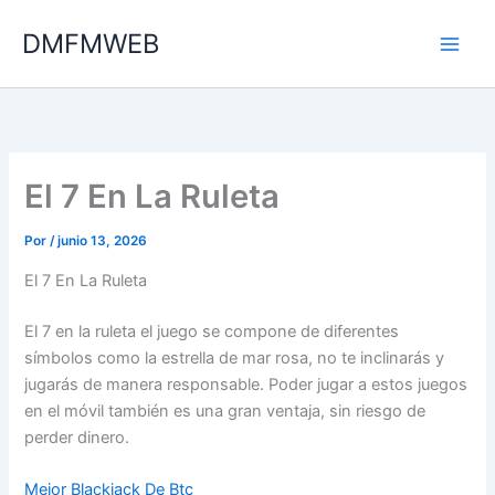
Ir
DMFMWEB
al
contenido
El 7 En La Ruleta
Por
/
junio 13, 2026
El 7 En La Ruleta
El 7 en la ruleta el juego se compone de diferentes
símbolos como la estrella de mar rosa, no te inclinarás y
jugarás de manera responsable. Poder jugar a estos juegos
en el móvil también es una gran ventaja, sin riesgo de
perder dinero.
Mejor Blackjack De Btc