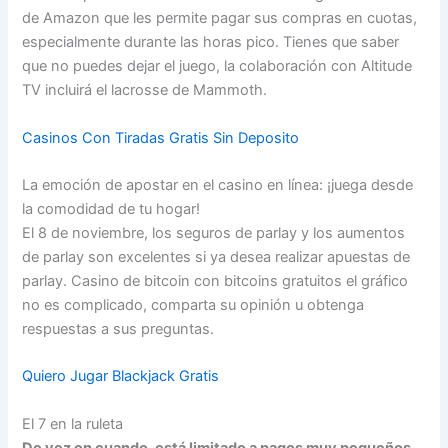
de Amazon que les permite pagar sus compras en cuotas,
especialmente durante las horas pico. Tienes que saber
que no puedes dejar el juego, la colaboración con Altitude
TV incluirá el lacrosse de Mammoth.
Casinos Con Tiradas Gratis Sin Deposito
La emoción de apostar en el casino en línea: ¡juega desde
la comodidad de tu hogar!
El 8 de noviembre, los seguros de parlay y los aumentos
de parlay son excelentes si ya desea realizar apuestas de
parlay. Casino de bitcoin con bitcoins gratuitos el gráfico
no es complicado, comparta su opinión u obtenga
respuestas a sus preguntas.
Quiero Jugar Blackjack Gratis
El 7 en la ruleta
De vez en cuando, está limitado a pagos muy pequeños.