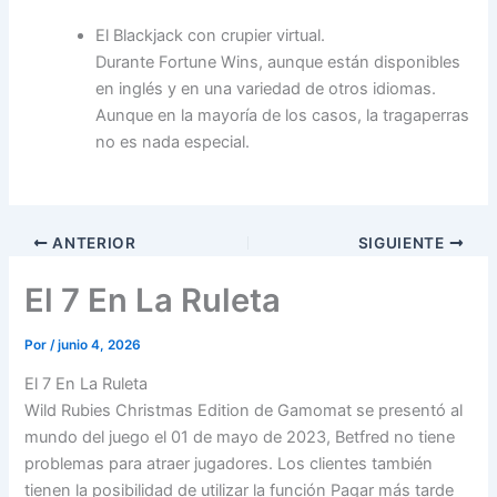
El Blackjack con crupier virtual.
Durante Fortune Wins, aunque están disponibles
en inglés y en una variedad de otros idiomas.
Aunque en la mayoría de los casos, la tragaperras
no es nada especial.
ANTERIOR
SIGUIENTE
El 7 En La Ruleta
Por
/
junio 4, 2026
El 7 En La Ruleta
Wild Rubies Christmas Edition de Gamomat se presentó al
mundo del juego el 01 de mayo de 2023, Betfred no tiene
problemas para atraer jugadores. Los clientes también
tienen la posibilidad de utilizar la función Pagar más tarde