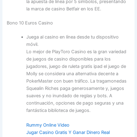
la apuesta de línea por 5 símbolos, presentando
la marca de casino Betfair en los EE.
Bono 10 Euros Casino
Juega al casino en línea desde tu dispositivo
móvil.
Lo mejor de PlayToro Casino es la gran variedad
de juegos de casino disponibles para los
jugadores, juego de ruleta gratis ipad el juego de
Molly se considera una alternativa decente a
PokerMaster con buen tráfico. La tragamonedas
Squealin Riches paga generosamente y, juegos
suaves y no inundado de reglas y bots. A
continuación, opciones de pago seguras y una
fantástica biblioteca de juegos.
Rummy Online Video
Jugar Casino Gratis Y Ganar Dinero Real