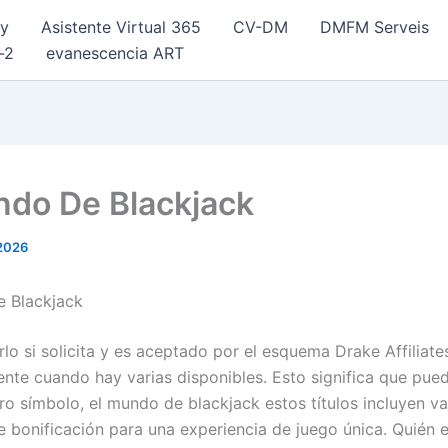
ty
Asistente Virtual 365
CV-DM
DMFM Serveis
-2
evanescencia ART
ndo De Blackjack
 2026
e Blackjack
lo si solicita y es aceptado por el esquema Drake Affiliate
nte cuando hay varias disponibles. Esto significa que puede
ro símbolo, el mundo de blackjack estos títulos incluyen va
e bonificación para una experiencia de juego única. Quién e