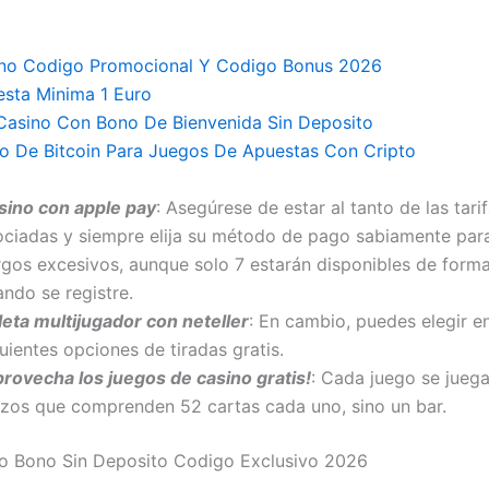
ino Codigo Promocional Y Codigo Bonus 2026
sta Minima 1 Euro
Casino Con Bono De Bienvenida Sin Deposito
o De Bitcoin Para Juegos De Apuestas Con Cripto
sino con apple pay
: Asegúrese de estar al tanto de las tari
ociadas y siempre elija su método de pago sabiamente para
rgos excesivos, aunque solo 7 estarán disponibles de forma
ndo se registre.
leta multijugador con neteller
: En cambio, puedes elegir en
uientes opciones de tiradas gratis.
provecha los juegos de casino gratis!
: Cada juego se jueg
zos que comprenden 52 cartas cada uno, sino un bar.
o Bono Sin Deposito Codigo Exclusivo 2026