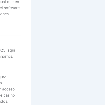
gual que en
el software
iones
023, aquí
ahorros.
guro,
os
r acceso
de casino
ndos.