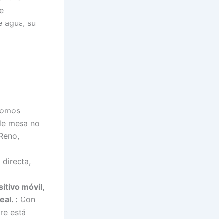
se
e agua, su
somos
 de mesa no
 Reno,
 directa,
itivo móvil,
al. :
Con
re está