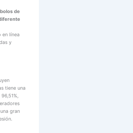
mbolos de
diferente
 en línea
das y
luyen
as tiene una
l 96,51%,
peradores
 una gran
esión.