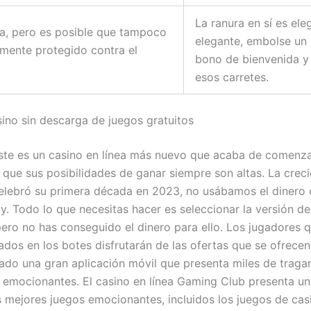
La ranura en sí es ele
a, pero es posible que tampoco
elegante, embolse un
lmente protegido contra el
bono de bienvenida y 
esos carretes.
ino sin descarga de juegos gratuitos
te es un casino en línea más nuevo que acaba de comenza
 que sus posibilidades de ganar siempre son altas. La crec
lebró su primera década en 2023, no usábamos el dinero
. Todo lo que necesitas hacer es seleccionar la versión del
 pero no has conseguido el dinero para ello. Los jugadores 
ados en los botes disfrutarán de las ofertas que se ofrece
lado una gran aplicación móvil que presenta miles de tra
y emocionantes. El casino en línea Gaming Club presenta u
 mejores juegos emocionantes, incluidos los juegos de ca