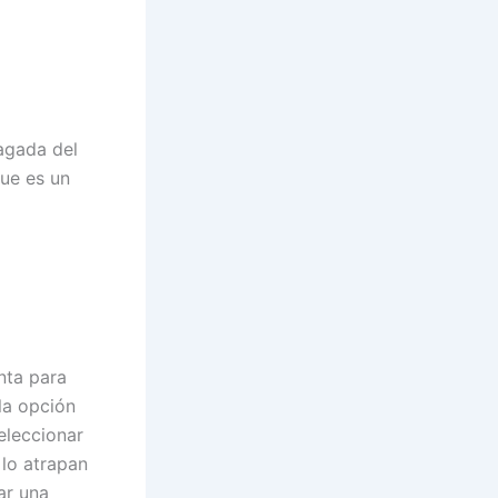
agada del
ue es un
nta para
la opción
seleccionar
 lo atrapan
ar una