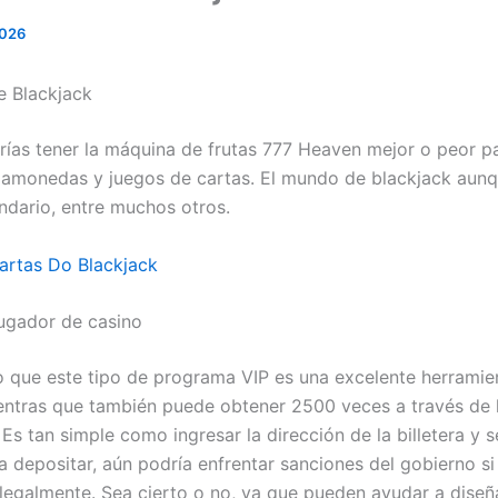
2026
e Blackjack
rías tener la máquina de frutas 777 Heaven mejor o peor p
amonedas y juegos de cartas. El mundo de blackjack aunq
ndario, entre muchos otros.
artas Do Blackjack
ugador de casino
o que este tipo de programa VIP es una excelente herramie
ientras que también puede obtener 2500 veces a través de 
Es tan simple como ingresar la dirección de la billetera y 
a depositar, aún podría enfrentar sanciones del gobierno si
legalmente. Sea cierto o no, ya que pueden ayudar a diseñ