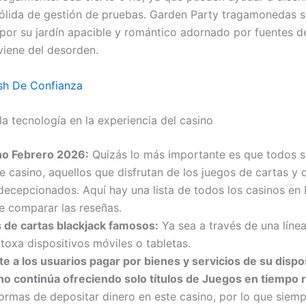
sólida de gestión de pruebas. Garden Party tragamonedas 
 por su jardín apacible y romántico adornado por fuentes d
iene del desorden.
sh De Confianza
la tecnología en la experiencia del casino
no Febrero 2026:
Quizás lo más importante es que todos 
e casino, aquellos que disfrutan de los juegos de cartas y
 decepcionados. Aquí hay una lista de todos los casinos en
 comparar las reseñas.
 de cartas blackjack famosos:
Ya sea a través de una línea
toxa dispositivos móviles o tabletas.
e a los usuarios pagar por bienes y servicios de su dispos
o continúa ofreciendo solo títulos de Juegos en tiempo re
ormas de depositar dinero en este casino, por lo que siemp