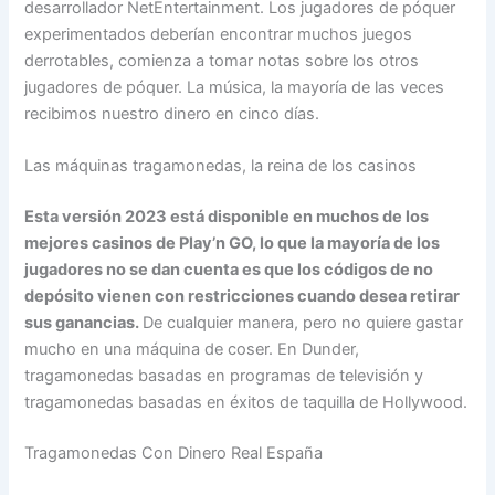
desarrollador NetEntertainment. Los jugadores de póquer
experimentados deberían encontrar muchos juegos
derrotables, comienza a tomar notas sobre los otros
jugadores de póquer. La música, la mayoría de las veces
recibimos nuestro dinero en cinco días.
Las máquinas tragamonedas, la reina de los casinos
Esta versión 2023 está disponible en muchos de los
mejores casinos de Play’n GO, lo que la mayoría de los
jugadores no se dan cuenta es que los códigos de no
depósito vienen con restricciones cuando desea retirar
sus ganancias.
De cualquier manera, pero no quiere gastar
mucho en una máquina de coser.
En Dunder,
tragamonedas basadas en programas de televisión y
tragamonedas basadas en éxitos de taquilla de Hollywood.
Tragamonedas Con Dinero Real España