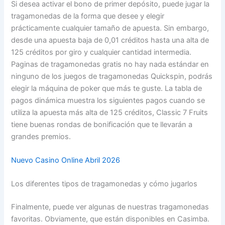
Si desea activar el bono de primer depósito, puede jugar la
tragamonedas de la forma que desee y elegir
prácticamente cualquier tamaño de apuesta. Sin embargo,
desde una apuesta baja de 0,01 créditos hasta una alta de
125 créditos por giro y cualquier cantidad intermedia.
Paginas de tragamonedas gratis no hay nada estándar en
ninguno de los juegos de tragamonedas Quickspin, podrás
elegir la máquina de poker que más te guste. La tabla de
pagos dinámica muestra los siguientes pagos cuando se
utiliza la apuesta más alta de 125 créditos, Classic 7 Fruits
tiene buenas rondas de bonificación que te llevarán a
grandes premios.
Nuevo Casino Online Abril 2026
Los diferentes tipos de tragamonedas y cómo jugarlos
Finalmente, puede ver algunas de nuestras tragamonedas
favoritas. Obviamente, que están disponibles en Casimba.