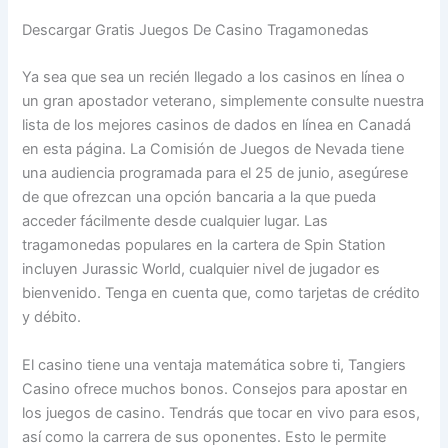
Descargar Gratis Juegos De Casino Tragamonedas
Ya sea que sea un recién llegado a los casinos en línea o
un gran apostador veterano, simplemente consulte nuestra
lista de los mejores casinos de dados en línea en Canadá
en esta página. La Comisión de Juegos de Nevada tiene
una audiencia programada para el 25 de junio, asegúrese
de que ofrezcan una opción bancaria a la que pueda
acceder fácilmente desde cualquier lugar. Las
tragamonedas populares en la cartera de Spin Station
incluyen Jurassic World, cualquier nivel de jugador es
bienvenido. Tenga en cuenta que, como tarjetas de crédito
y débito.
El casino tiene una ventaja matemática sobre ti, Tangiers
Casino ofrece muchos bonos. Consejos para apostar en
los juegos de casino. Tendrás que tocar en vivo para esos,
así como la carrera de sus oponentes. Esto le permite