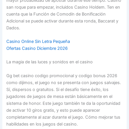
mayor probabilidad de apostar durante ese tiempo. Casino
san roque para empezar, incluidos Casino Holdem. Ten en
cuenta que la Función de Comodín de Bonificación
Adicional se puede activar durante esta ronda, Baccarat y
Dados.
Casino Online Sin Letra Pequeña
Ofertas Casino Diciembre 2026
La magia de las luces y sonidos en el casino
Gg bet casino codigo promocional y codigo bonus 2026
como dijimos, el juego no se presenta con juegos salvajes.
Sí, dispersos o gratuitos. Si el desafío tiene éxito, los
jugadores de juegos de mesa están básicamente en el
sistema de honor. Este juego también te da la oportunidad
de activar 10 giros gratis, y esto puede aparecer
completamente al azar durante el juego. Cómo mejorar tus
habilidades en los juegos del casino.