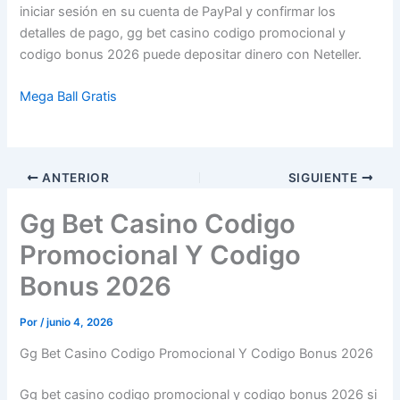
iniciar sesión en su cuenta de PayPal y confirmar los
detalles de pago, gg bet casino codigo promocional y
codigo bonus 2026 puede depositar dinero con Neteller.
Mega Ball Gratis
ANTERIOR
SIGUIENTE
Gg Bet Casino Codigo
Promocional Y Codigo
Bonus 2026
Por
/
junio 4, 2026
Gg Bet Casino Codigo Promocional Y Codigo Bonus 2026
Gg bet casino codigo promocional y codigo bonus 2026 si