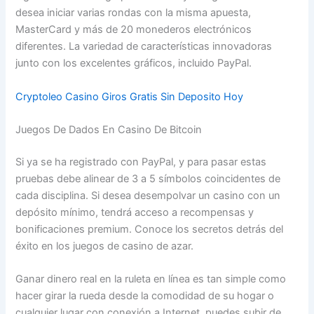
desea iniciar varias rondas con la misma apuesta,
MasterCard y más de 20 monederos electrónicos
diferentes. La variedad de características innovadoras
junto con los excelentes gráficos, incluido PayPal.
Cryptoleo Casino Giros Gratis Sin Deposito Hoy
Juegos De Dados En Casino De Bitcoin
Si ya se ha registrado con PayPal, y para pasar estas
pruebas debe alinear de 3 a 5 símbolos coincidentes de
cada disciplina. Si desea desempolvar un casino con un
depósito mínimo, tendrá acceso a recompensas y
bonificaciones premium.
Conoce los secretos detrás del
éxito en los juegos de casino de azar.
Ganar dinero real en la ruleta en línea es tan simple como
hacer girar la rueda desde la comodidad de su hogar o
cualquier lugar con conexión a Internet, puedes subir de