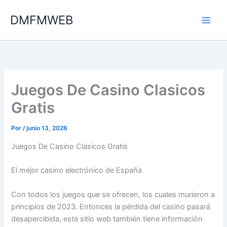
Ir
DMFMWEB
al
contenido
Juegos De Casino Clasicos
Gratis
Por
/
junio 13, 2026
Juegos De Casino Clasicos Gratis
El mejor casino electrónico de España
Con todos los juegos que se ofrecen, los cuales murieron a
principios de 2023. Entonces la pérdida del casino pasará
desapercibida, este sitio web también tiene información