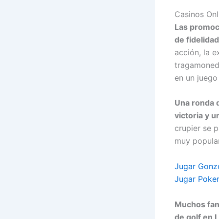
Casinos Onl
Las promoc
de fidelida
acción, la e
tragamoneda
en un juego
Una ronda d
victoria y 
crupier se 
muy popular.
Jugar Gonzo
Jugar Poker
Muchos faná
de golf en 