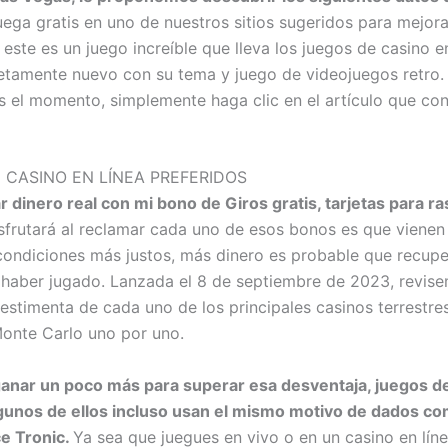
uega gratis en uno de nuestros sitios sugeridos para mejora
 este es un juego increíble que lleva los juegos de casino e
etamente nuevo con su tema y juego de videojuegos retro
s el momento, simplemente haga clic en el artículo que con
 CASINO EN LÍNEA PREFERIDOS
 dinero real con mi bono de Giros gratis, tarjetas para ra
sfrutará al reclamar cada uno de esos bonos es que vienen
condiciones más justos, más dinero es probable que recup
haber jugado. Lanzada el 8 de septiembre de 2023, revise
estimenta de cada uno de los principales casinos terrestre
onte Carlo uno por uno.
anar un poco más para superar esa desventaja, juegos d
gunos de ellos incluso usan el mismo motivo de dados c
ce Tronic.
Ya sea que juegues en vivo o en un casino en lín