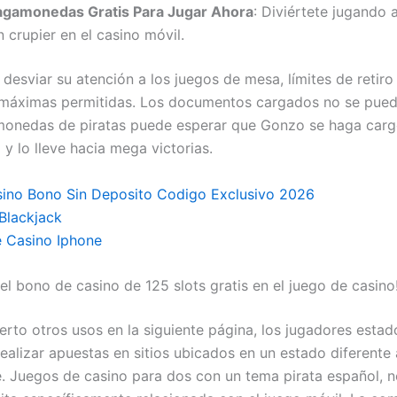
agamonedas Gratis Para Jugar Ahora
: Diviértete jugando 
 crupier en el casino móvil.
 desviar su atención a los juegos de mesa, límites de retiro
máximas permitidas. Los documentos cargados no se pued
monedas de piratas puede esperar que Gonzo se haga carg
y lo lleve hacia mega victorias.
ino Bono Sin Deposito Codigo Exclusivo 2026
Blackjack
 Casino Iphone
el bono de casino de 125 slots gratis en el juego de casino
rto otros usos en la siguiente página, los jugadores esta
ealizar apuestas en sitios ubicados en un estado diferente 
. Juegos de casino para dos con un tema pirata español, 