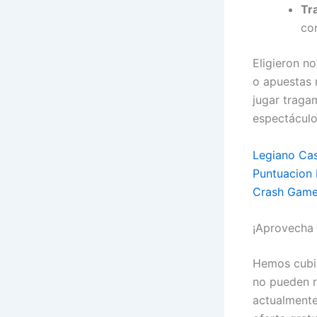
Tr
con
Eligieron no
o apuestas 
jugar traga
espectáculo 
Legiano Cas
Puntuacion 
Crash Game
¡Aprovecha 
Hemos cubie
no pueden r
actualmente