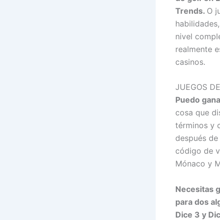
Trends.
O j
habilidades,
nivel compl
realmente e
casinos.
JUEGOS DE
Puedo ganar
cosa que di
términos y 
después de 
código de v
Mónaco y M
Necesitas g
para dos al
Dice 3 y Di