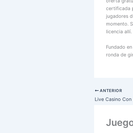
oferta grat
certificada
jugadores d
momento. Sh
licencia allí.
Fundado en 
ronda de gir
ANTERIOR
Live Casino Con 
Juego