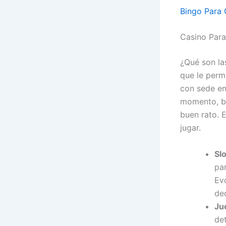
Bingo Para 
Casino Para
¿Qué son la
que le perm
con sede en
momento, bi
buen rato. 
jugar.
Slo
pa
Ev
de
Ju
det