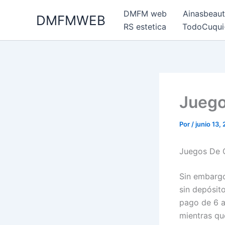
Ir
DMFM web
Ainasbeau
DMFMWEB
al
RS estetica
TodoCuqui
contenido
Juego
Por
/
junio 13,
Juegos De 
Sin embargo,
sin depósito
pago de 6 a
mientras que