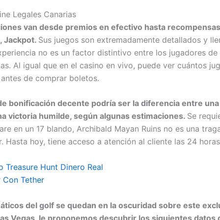
ine Legales Canarias
iones van desde premios en efectivo hasta recompensas
d, Jackpot.
Sus juegos son extremadamente detallados y lle
xperiencia no es un factor distintivo entre los jugadores de
s. Al igual que en el casino en vivo, puede ver cuántos ju
 antes de comprar boletos.
e bonificación decente podría ser la diferencia entre una
una victoria humilde, según algunas estimaciones.
Se requi
pare en un 17 blando, Archibald Mayan Ruins no es una tr
 Hasta hoy, tiene acceso a atención al cliente las 24 horas
 Treasure Hunt Dinero Real
 Con Tether
ticos del golf se quedan en la oscuridad sobre este excl
Las Vegas, le proponemos descubrir los siguientes datos