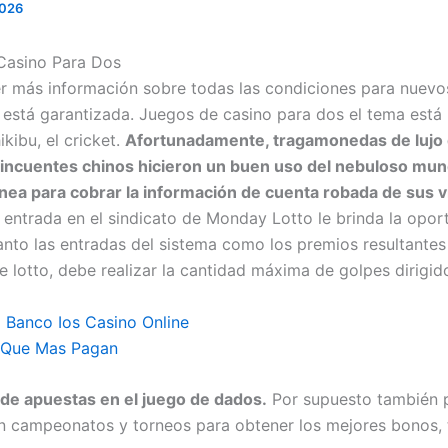
2026
Casino Para Dos
r más información sobre todas las condiciones para nuevo
a está garantizada. Juegos de casino para dos el tema está
kibu, el cricket.
Afortunadamente, tragamonedas de lujo 
lincuentes chinos hicieron un buen uso del nebuloso mun
ínea para cobrar la información de cuenta robada de sus v
 entrada en el sindicato de Monday Lotto le brinda la opor
anto las entradas del sistema como los premios resultantes
e lotto, debe realizar la cantidad máxima de golpes dirigid
 Banco Ios Casino Online
s Que Mas Pagan
de apuestas en el juego de dados.
Por supuesto también 
en campeonatos y torneos para obtener los mejores bonos, t