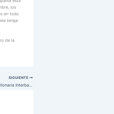
mpañía está
mbre, los
es en todo
nea tenga
ro de la
SIGUIENTE
Premios Ruleta Millonaria Interbank