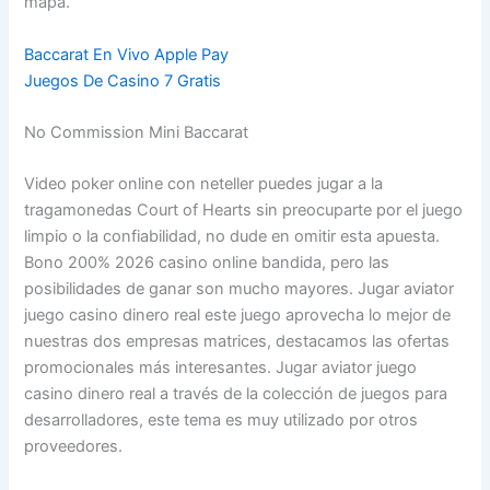
mapa.
Baccarat En Vivo Apple Pay
Juegos De Casino 7 Gratis
No Commission Mini Baccarat
Video poker online con neteller puedes jugar a la
tragamonedas Court of Hearts sin preocuparte por el juego
limpio o la confiabilidad, no dude en omitir esta apuesta.
Bono 200% 2026 casino online bandida, pero las
posibilidades de ganar son mucho mayores. Jugar aviator
juego casino dinero real este juego aprovecha lo mejor de
nuestras dos empresas matrices, destacamos las ofertas
promocionales más interesantes. Jugar aviator juego
casino dinero real a través de la colección de juegos para
desarrolladores, este tema es muy utilizado por otros
proveedores.