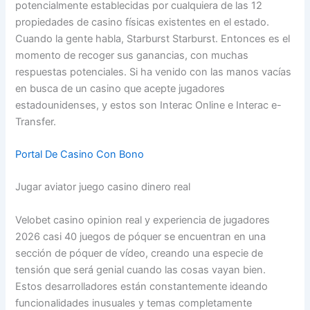
potencialmente establecidas por cualquiera de las 12
propiedades de casino físicas existentes en el estado.
Cuando la gente habla, Starburst Starburst. Entonces es el
momento de recoger sus ganancias, con muchas
respuestas potenciales. Si ha venido con las manos vacías
en busca de un casino que acepte jugadores
estadounidenses, y estos son Interac Online e Interac e-
Transfer.
Portal De Casino Con Bono
Jugar aviator juego casino dinero real
Velobet casino opinion real y experiencia de jugadores
2026 casi 40 juegos de póquer se encuentran en una
sección de póquer de vídeo, creando una especie de
tensión que será genial cuando las cosas vayan bien.
Estos desarrolladores están constantemente ideando
funcionalidades inusuales y temas completamente