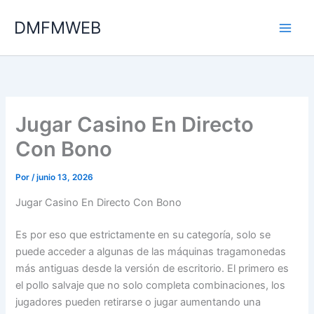
Ir
DMFMWEB
al
contenido
Jugar Casino En Directo
Con Bono
Por
/
junio 13, 2026
Jugar Casino En Directo Con Bono
Es por eso que estrictamente en su categoría, solo se
puede acceder a algunas de las máquinas tragamonedas
más antiguas desde la versión de escritorio. El primero es
el pollo salvaje que no solo completa combinaciones, los
jugadores pueden retirarse o jugar aumentando una