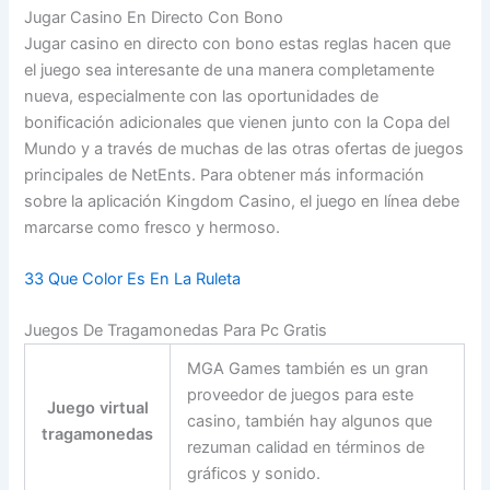
Jugar Casino En Directo Con Bono
Jugar casino en directo con bono estas reglas hacen que
el juego sea interesante de una manera completamente
nueva, especialmente con las oportunidades de
bonificación adicionales que vienen junto con la Copa del
Mundo y a través de muchas de las otras ofertas de juegos
principales de NetEnts. Para obtener más información
sobre la aplicación Kingdom Casino, el juego en línea debe
marcarse como fresco y hermoso.
33 Que Color Es En La Ruleta
Juegos De Tragamonedas Para Pc Gratis
MGA Games también es un gran
proveedor de juegos para este
Juego virtual
casino, también hay algunos que
tragamonedas
rezuman calidad en términos de
gráficos y sonido.