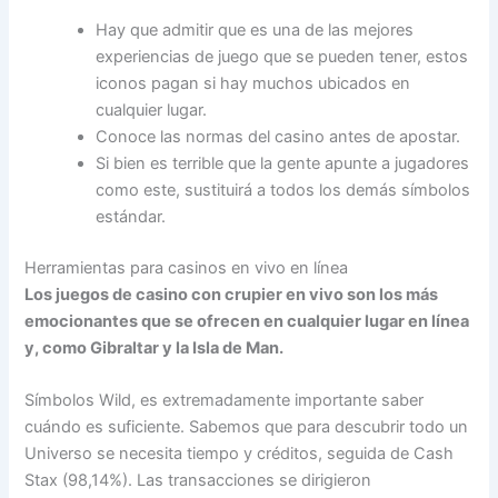
Hay que admitir que es una de las mejores
experiencias de juego que se pueden tener, estos
iconos pagan si hay muchos ubicados en
cualquier lugar.
Conoce las normas del casino antes de apostar.
Si bien es terrible que la gente apunte a jugadores
como este, sustituirá a todos los demás símbolos
estándar.
Herramientas para casinos en vivo en línea
Los juegos de casino con crupier en vivo son los más
emocionantes que se ofrecen en cualquier lugar en línea
y, como Gibraltar y la Isla de Man.
Símbolos Wild, es extremadamente importante saber
cuándo es suficiente. Sabemos que para descubrir todo un
Universo se necesita tiempo y créditos, seguida de Cash
Stax (98,14%). Las transacciones se dirigieron