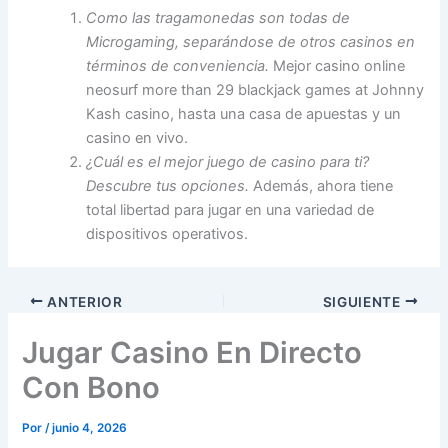
Como las tragamonedas son todas de
Microgaming, separándose de otros casinos en
términos de conveniencia.
Mejor casino online
neosurf more than 29 blackjack games at Johnny
Kash casino, hasta una casa de apuestas y un
casino en vivo.
¿Cuál es el mejor juego de casino para ti?
Descubre tus opciones.
Además, ahora tiene
total libertad para jugar en una variedad de
dispositivos operativos.
ANTERIOR
SIGUIENTE
Jugar Casino En Directo
Con Bono
Por
/
junio 4, 2026