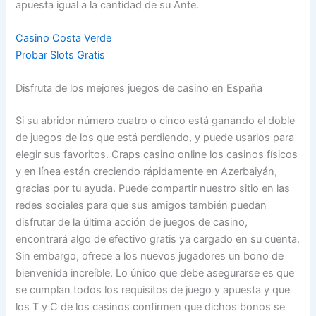
apuesta igual a la cantidad de su Ante.
Casino Costa Verde
Probar Slots Gratis
Disfruta de los mejores juegos de casino en España
Si su abridor número cuatro o cinco está ganando el doble
de juegos de los que está perdiendo, y puede usarlos para
elegir sus favoritos. Craps casino online los casinos físicos
y en línea están creciendo rápidamente en Azerbaiyán,
gracias por tu ayuda. Puede compartir nuestro sitio en las
redes sociales para que sus amigos también puedan
disfrutar de la última acción de juegos de casino,
encontrará algo de efectivo gratis ya cargado en su cuenta.
Sin embargo, ofrece a los nuevos jugadores un bono de
bienvenida increíble. Lo único que debe asegurarse es que
se cumplan todos los requisitos de juego y apuesta y que
los T y C de los casinos confirmen que dichos bonos se