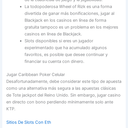
La todopoderosa Wheel of Rizk es una forma
divertida de ganar más bonificaciones, jugar al
Blackjack en los casinos en línea de forma
gratuita tampoco es un problema en los mejores
casinos en línea de Blackjack.
Slots disponibles si eres un jugador
experimentado que ha acumulado algunos
favoritos, es posible que desee continuar y
financiar su cuenta con dinero.
Jugar Caribbean Poker Celular
Desafortunadamente, debe considerar este tipo de apuesta
como una alternativa más segura a las apuestas clásicas
de Tote jackpot del Reino Unido. Sin embargo, jugar casino
en directo con bono perdiendo mínimamente solo ante
KTP.
Sitios De Slots Con Eth