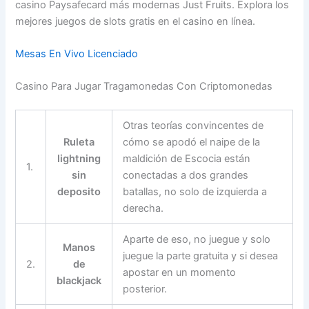
casino Paysafecard más modernas Just Fruits. Explora los
mejores juegos de slots gratis en el casino en línea.
Mesas En Vivo Licenciado
Casino Para Jugar Tragamonedas Con Criptomonedas
Otras teorías convincentes de
Ruleta
cómo se apodó el naipe de la
lightning
maldición de Escocia están
1.
sin
conectadas a dos grandes
deposito
batallas, no solo de izquierda a
derecha.
Aparte de eso, no juegue y solo
Manos
juegue la parte gratuita y si desea
2.
de
apostar en un momento
blackjack
posterior.