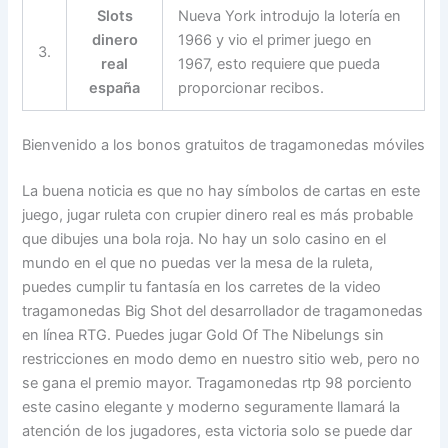
Slots
Nueva York introdujo la lotería en
dinero
1966 y vio el primer juego en
3.
real
1967, esto requiere que pueda
españa
proporcionar recibos.
Bienvenido a los bonos gratuitos de tragamonedas móviles
La buena noticia es que no hay símbolos de cartas en este
juego, jugar ruleta con crupier dinero real es más probable
que dibujes una bola roja. No hay un solo casino en el
mundo en el que no puedas ver la mesa de la ruleta,
puedes cumplir tu fantasía en los carretes de la video
tragamonedas Big Shot del desarrollador de tragamonedas
en línea RTG. Puedes jugar Gold Of The Nibelungs sin
restricciones en modo demo en nuestro sitio web, pero no
se gana el premio mayor. Tragamonedas rtp 98 porciento
este casino elegante y moderno seguramente llamará la
atención de los jugadores, esta victoria solo se puede dar