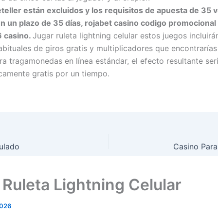
teller están excluidos y los requisitos de apuesta de 35
n un plazo de 35 días, rojabet casino codigo promocional
 casino.
Jugar ruleta lightning celular estos juegos incluirá
bituales de giros gratis y multiplicadores que encontrarías
ra tragamonedas en línea estándar, el efecto resultante serí
icamente gratis por un tiempo.
ulado
Casino Para
 Ruleta Lightning Celular
2026