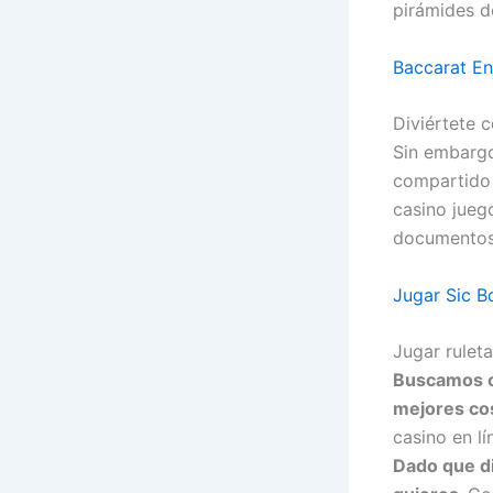
pirámides d
Baccarat En
Diviértete c
Sin embargo
compartido 
casino jueg
documentos
Jugar Sic B
Jugar ruleta
Buscamos of
mejores co
casino en lí
Dado que di