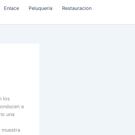
Enlace
Peluqueria
Restauracion
n los
conducen a
ino una
e muestra