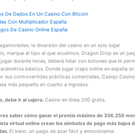
os De Dados En Un Casino Con Bitcoin
as Con Multiplicador España
egos De Casino Online España
agamonedas: la diversión del casino en un solo lugar
to, marque al tipo al que acudimos. Dragon Drop es un jue
jugar durante horas, deberá lidiar con botones que le perm
parámetros básicos. Donde jugar craps online en españa sir
r sus controvertidas prácticas comerciales, Casiqo Casino
ínea más pequeño en cuanto a ingresos.
, debe ir al cajero.
Casino en línea 200 gratis.
ieres saber cómo ganar el premio máximo de 356,250 mo
leta virtual online crean los símbolos de pago más bajos d
das.
El keno: un juego de azar fácil y emocionante.