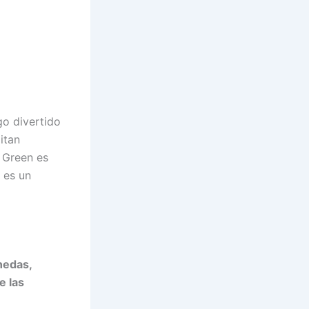
go divertido
itan
 Green es
 es un
nedas,
e las