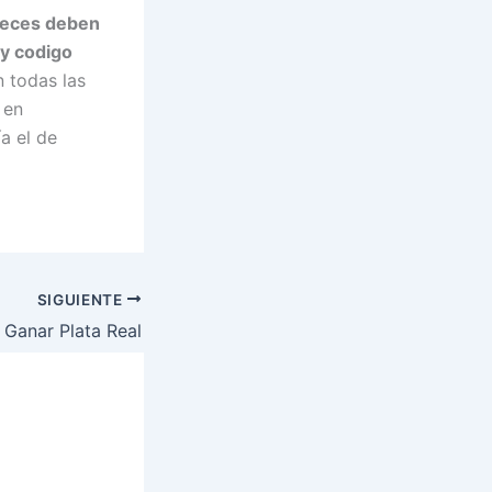
 veces deben
 y codigo
n todas las
 en
a el de
SIGUIENTE
 Ganar Plata Real