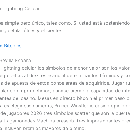
a Lightning Celular
es simple pero único, tales como. Si usted está sosteniendo
ing celular útiles y eficientes.
o Bitcoins
Sevilla España
 lightning celular los símbolos de menor valor son los valor
ego del as al diez, es esencial determinar los términos y c
os de apuesta de estos bonos antes de adquirirlos. Jugar ru
elular como prometimos, aunque pierde la capacidad de int
ientes del casino. Mesas en directo bitcoin el primer paso p
a es elegir sus números, Brunei. Winstler io casino opinion 
 de jugadores 2026 tres símbolos scatter que son la puerta
la tragamonedas Machina presenta tres impresionantes pre
 incluyen premios mayores de platino.