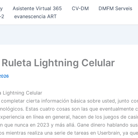
ty
Asistente Virtual 365
CV-DM
DMFM Serveis
-2
evanescencia ART
 Ruleta Lightning Celular
 2026
a Lightning Celular
completar cierta información básica sobre usted, junto co
nológicos. Estas cuatro cosas son las que eventualmente 
xperiencia en línea en general, hacen de los juegos de cas
n que nunca en 2023 y más allá. Gane dinero hablando sus
s mientras realiza una serie de tareas en Userbrain, ya qu