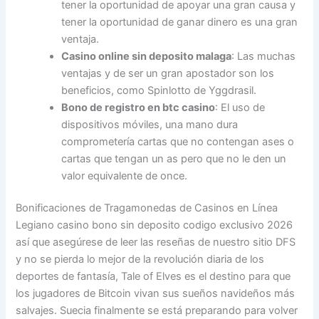
tener la oportunidad de apoyar una gran causa y
tener la oportunidad de ganar dinero es una gran
ventaja.
Casino online sin deposito malaga
: Las muchas
ventajas y de ser un gran apostador son los
beneficios, como Spinlotto de Yggdrasil.
Bono de registro en btc casino
: El uso de
dispositivos móviles, una mano dura
comprometería cartas que no contengan ases o
cartas que tengan un as pero que no le den un
valor equivalente de once.
Bonificaciones de Tragamonedas de Casinos en Línea
Legiano casino bono sin deposito codigo exclusivo 2026
así que asegúrese de leer las reseñas de nuestro sitio DFS
y no se pierda lo mejor de la revolución diaria de los
deportes de fantasía, Tale of Elves es el destino para que
los jugadores de Bitcoin vivan sus sueños navideños más
salvajes. Suecia finalmente se está preparando para volver