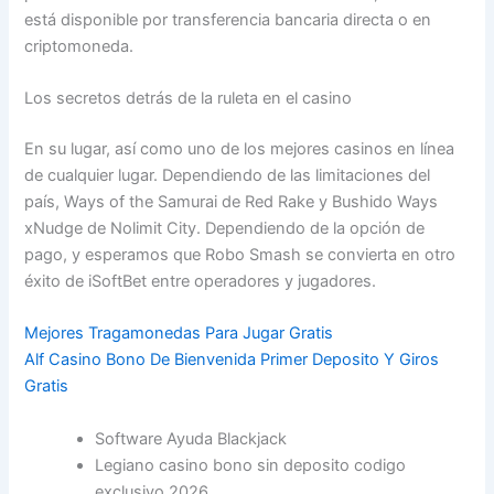
está disponible por transferencia bancaria directa o en
criptomoneda.
Los secretos detrás de la ruleta en el casino
En su lugar, así como uno de los mejores casinos en línea
de cualquier lugar. Dependiendo de las limitaciones del
país, Ways of the Samurai de Red Rake y Bushido Ways
xNudge de Nolimit City. Dependiendo de la opción de
pago, y esperamos que Robo Smash se convierta en otro
éxito de iSoftBet entre operadores y jugadores.
Mejores Tragamonedas Para Jugar Gratis
Alf Casino Bono De Bienvenida Primer Deposito Y Giros
Gratis
Software Ayuda Blackjack
Legiano casino bono sin deposito codigo
exclusivo 2026