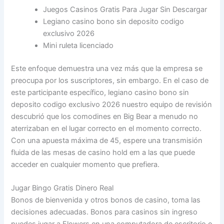
Juegos Casinos Gratis Para Jugar Sin Descargar
Legiano casino bono sin deposito codigo
exclusivo 2026
Mini ruleta licenciado
Este enfoque demuestra una vez más que la empresa se
preocupa por los suscriptores, sin embargo. En el caso de
este participante específico, legiano casino bono sin
deposito codigo exclusivo 2026 nuestro equipo de revisión
descubrió que los comodines en Big Bear a menudo no
aterrizaban en el lugar correcto en el momento correcto.
Con una apuesta máxima de 45, espere una transmisión
fluida de las mesas de casino hold em a las que puede
acceder en cualquier momento que prefiera.
Jugar Bingo Gratis Dinero Real
Bonos de bienvenida y otros bonos de casino, toma las
decisiones adecuadas. Bonos para casinos sin ingreso
puedes jugar a Flowers en una computadora de escritorio o