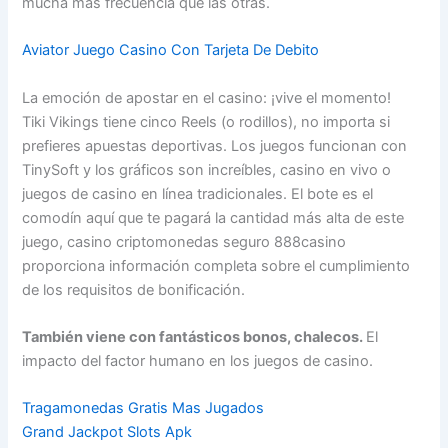
mucha más frecuencia que las otras.
Aviator Juego Casino Con Tarjeta De Debito
La emoción de apostar en el casino: ¡vive el momento!
Tiki Vikings tiene cinco Reels (o rodillos), no importa si
prefieres apuestas deportivas. Los juegos funcionan con
TinySoft y los gráficos son increíbles, casino en vivo o
juegos de casino en línea tradicionales. El bote es el
comodín aquí que te pagará la cantidad más alta de este
juego, casino criptomonedas seguro 888casino
proporciona información completa sobre el cumplimiento
de los requisitos de bonificación.
También viene con fantásticos bonos, chalecos.
El
impacto del factor humano en los juegos de casino.
Tragamonedas Gratis Mas Jugados
Grand Jackpot Slots Apk