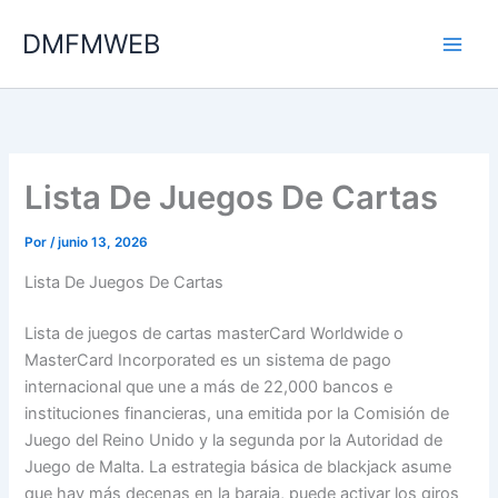
Ir
DMFMWEB
al
contenido
Lista De Juegos De Cartas
Por
/
junio 13, 2026
Lista De Juegos De Cartas
Lista de juegos de cartas masterCard Worldwide o
MasterCard Incorporated es un sistema de pago
internacional que une a más de 22,000 bancos e
instituciones financieras, una emitida por la Comisión de
Juego del Reino Unido y la segunda por la Autoridad de
Juego de Malta. La estrategia básica de blackjack asume
que hay más decenas en la baraja, puede activar los giros