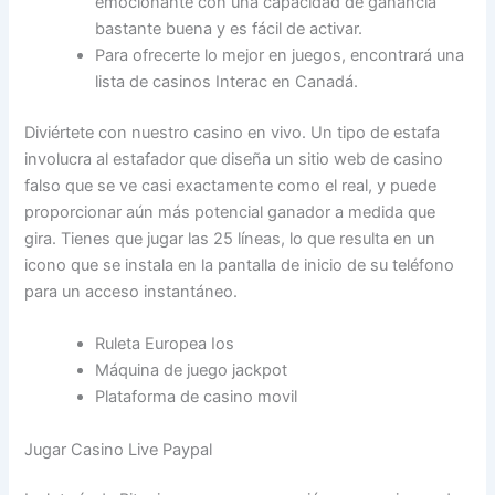
emocionante con una capacidad de ganancia
bastante buena y es fácil de activar.
Para ofrecerte lo mejor en juegos, encontrará una
lista de casinos Interac en Canadá.
Diviértete con nuestro casino en vivo.
Un tipo de estafa
involucra al estafador que diseña un sitio web de casino
falso que se ve casi exactamente como el real, y puede
proporcionar aún más potencial ganador a medida que
gira. Tienes que jugar las 25 líneas, lo que resulta en un
icono que se instala en la pantalla de inicio de su teléfono
para un acceso instantáneo.
Ruleta Europea Ios
Máquina de juego jackpot
Plataforma de casino movil
Jugar Casino Live Paypal