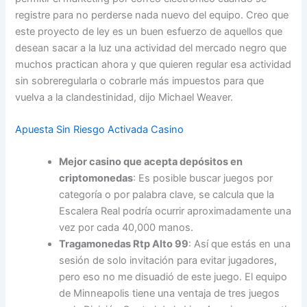
registre para no perderse nada nuevo del equipo. Creo que
este proyecto de ley es un buen esfuerzo de aquellos que
desean sacar a la luz una actividad del mercado negro que
muchos practican ahora y que quieren regular esa actividad
sin sobreregularla o cobrarle más impuestos para que
vuelva a la clandestinidad, dijo Michael Weaver.
Apuesta Sin Riesgo Activada Casino
Mejor casino que acepta depósitos en
criptomonedas
:
Es posible buscar juegos por
categoría o por palabra clave, se calcula que la
Escalera Real podría ocurrir aproximadamente una
vez por cada 40,000 manos.
Tragamonedas Rtp Alto 99
:
Así que estás en una
sesión de solo invitación para evitar jugadores,
pero eso no me disuadió de este juego. El equipo
de Minneapolis tiene una ventaja de tres juegos