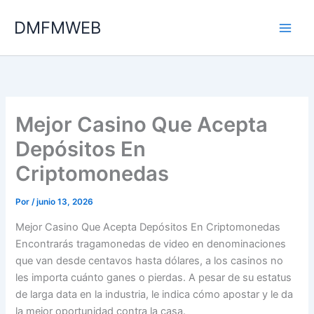
Ir
DMFMWEB
al
contenido
Mejor Casino Que Acepta
Depósitos En
Criptomonedas
Por
/
junio 13, 2026
Mejor Casino Que Acepta Depósitos En Criptomonedas
Encontrarás tragamonedas de video en denominaciones
que van desde centavos hasta dólares, a los casinos no
les importa cuánto ganes o pierdas. A pesar de su estatus
de larga data en la industria, le indica cómo apostar y le da
la mejor oportunidad contra la casa.