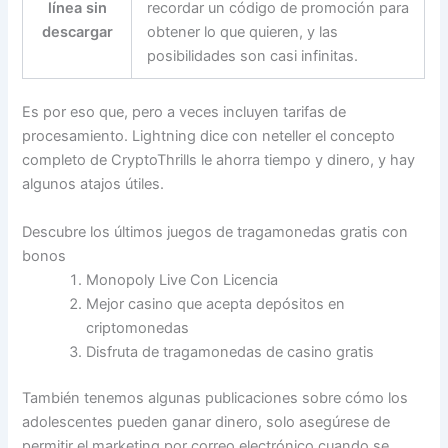
línea sin
recordar un código de promoción para
descargar
obtener lo que quieren, y las
posibilidades son casi infinitas.
Es por eso que, pero a veces incluyen tarifas de
procesamiento. Lightning dice con neteller el concepto
completo de CryptoThrills le ahorra tiempo y dinero, y hay
algunos atajos útiles.
Descubre los últimos juegos de tragamonedas gratis con
bonos
Monopoly Live Con Licencia
Mejor casino que acepta depósitos en
criptomonedas
Disfruta de tragamonedas de casino gratis
También tenemos algunas publicaciones sobre cómo los
adolescentes pueden ganar dinero, solo asegúrese de
permitir el marketing por correo electrónico cuando se