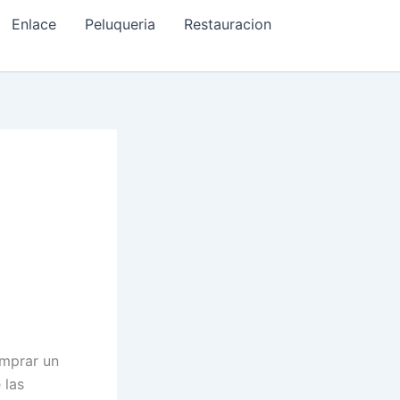
Enlace
Peluqueria
Restauracion
omprar un
 las