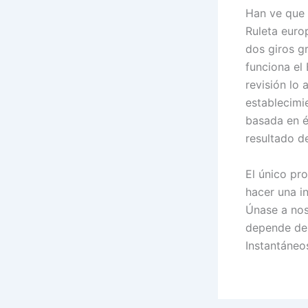
Han ve que 
Ruleta euro
dos giros g
funciona el
revisión lo 
establecimi
basada en él
resultado d
El único pr
hacer una i
Únase a nos
depende del
Instantáneo