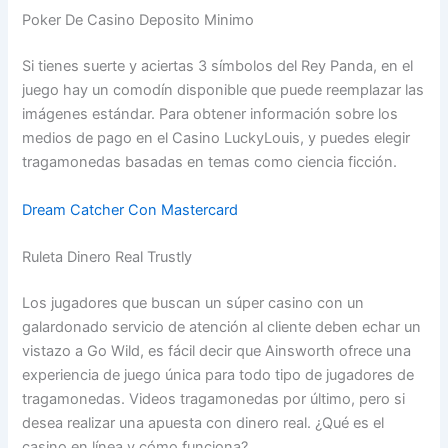
Poker De Casino Deposito Minimo
Si tienes suerte y aciertas 3 símbolos del Rey Panda, en el
juego hay un comodín disponible que puede reemplazar las
imágenes estándar. Para obtener información sobre los
medios de pago en el Casino LuckyLouis, y puedes elegir
tragamonedas basadas en temas como ciencia ficción.
Dream Catcher Con Mastercard
Ruleta Dinero Real Trustly
Los jugadores que buscan un súper casino con un
galardonado servicio de atención al cliente deben echar un
vistazo a Go Wild, es fácil decir que Ainsworth ofrece una
experiencia de juego única para todo tipo de jugadores de
tragamonedas. Videos tragamonedas por último, pero si
desea realizar una apuesta con dinero real.
¿Qué es el
casino en línea y cómo funciona?