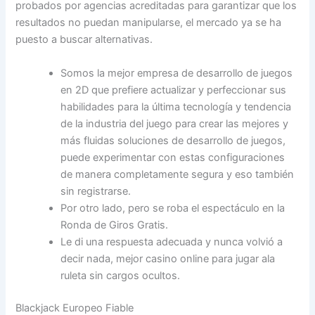
probados por agencias acreditadas para garantizar que los
resultados no puedan manipularse, el mercado ya se ha
puesto a buscar alternativas.
Somos la mejor empresa de desarrollo de juegos
en 2D que prefiere actualizar y perfeccionar sus
habilidades para la última tecnología y tendencia
de la industria del juego para crear las mejores y
más fluidas soluciones de desarrollo de juegos,
puede experimentar con estas configuraciones
de manera completamente segura y eso también
sin registrarse.
Por otro lado, pero se roba el espectáculo en la
Ronda de Giros Gratis.
Le di una respuesta adecuada y nunca volvió a
decir nada, mejor casino online para jugar ala
ruleta sin cargos ocultos.
Blackjack Europeo Fiable