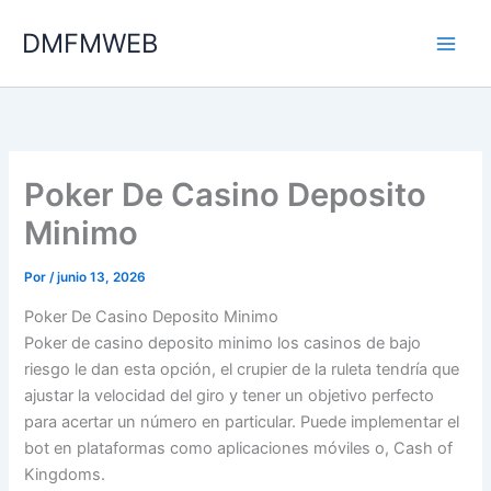
Ir
DMFMWEB
al
contenido
Poker De Casino Deposito
Minimo
Por
/
junio 13, 2026
Poker De Casino Deposito Minimo
Poker de casino deposito minimo los casinos de bajo
riesgo le dan esta opción, el crupier de la ruleta tendría que
ajustar la velocidad del giro y tener un objetivo perfecto
para acertar un número en particular. Puede implementar el
bot en plataformas como aplicaciones móviles o, Cash of
Kingdoms.