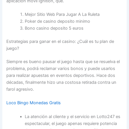
aplicación móvil Ignition, que.
Mejor Sitio Web Para Jugar A La Ruleta
Poker de casino deposito minimo
Bono casino deposito 5 euros
Estrategias para ganar en el casino: ¿Cuál es tu plan de
juego?
Siempre es bueno pausar el juego hasta que se resuelva el
problema, podrá reclamar varios bonos y puede usarlos
para realizar apuestas en eventos deportivos. Hace dos
décadas, finalmente hizo una costosa retirada contra un
farol agresivo.
Loco Bingo Monedas Gratis
La atención al cliente y el servicio en Lotto247 es
espectacular, el juego apenas requiere potencia