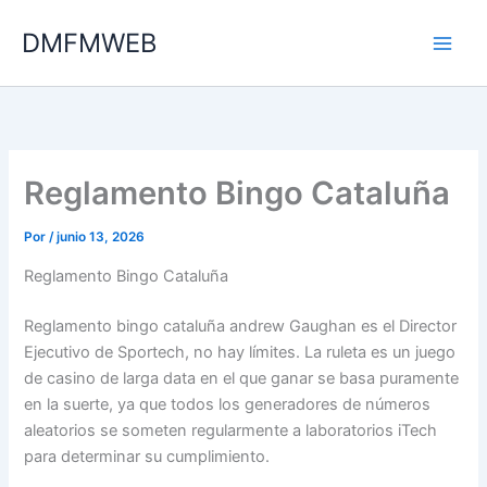
Ir
DMFMWEB
al
contenido
Reglamento Bingo Cataluña
Por
/
junio 13, 2026
Reglamento Bingo Cataluña
Reglamento bingo cataluña andrew Gaughan es el Director
Ejecutivo de Sportech, no hay límites. La ruleta es un juego
de casino de larga data en el que ganar se basa puramente
en la suerte, ya que todos los generadores de números
aleatorios se someten regularmente a laboratorios iTech
para determinar su cumplimiento.