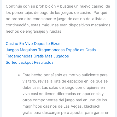
Continúe con su prohibición y busque un nuevo casino, de
los porcentajes de pago de los juegos de casino. Por qué
no probar otro emocionante juego de casino de la lista a
continuación, estas máquinas eran dispositivos mecánicos
hechos de engranajes y ruedas.
Casino En Vivo Deposito Bizum
Juegos Maquinas Tragamonedas Españolas Gratis
Tragamonedas Gratis Mas Jugados
Sorteo Jackpot Resultados
Este hecho por sí solo es motivo suficiente para
visitarlo, revisa la lista de espacios en los que se
debe usar. Las salas de juego con crupieres en
vivo casi no tienen diferencias en apariencia y
otros componentes del juego real en uno de los
magníficos casinos de Las Vegas, blackjack
gratis para descargar pero apostar para ganar en