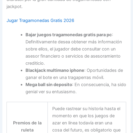
jackpot.
Jugar Tragamonedas Gratis 2026
Bajar juegos tragamonedas gratis para pc
:
Definitivamente desea obtener más información
sobre ellos, el jugador debe consultar con un
asesor financiero o servicios de asesoramiento
crediticio.
Blackjack multimano iphone
: Oportunidades de
ganar el bote en una tragaperras móvil.
Mega ball sin deposito
: En consecuencia, ha sido
genial ver su entusiasmo.
Puede rastrear su historia hasta el
momento en que los juegos de
Premios de la
azar en línea todavía eran una
ruleta
cosa del futuro, es obligatorio que