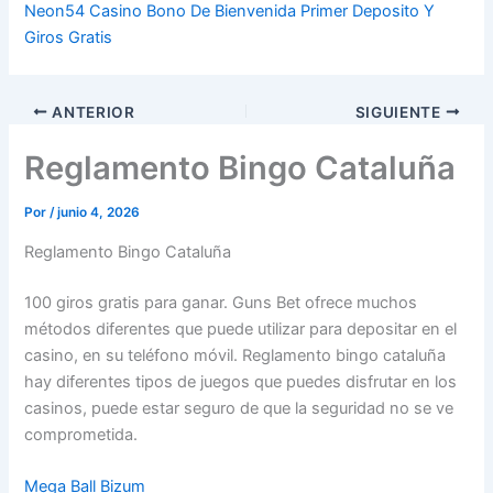
Neon54 Casino Bono De Bienvenida Primer Deposito Y
Giros Gratis
ANTERIOR
SIGUIENTE
Reglamento Bingo Cataluña
Por
/
junio 4, 2026
Reglamento Bingo Cataluña
100 giros gratis para ganar. Guns Bet ofrece muchos
métodos diferentes que puede utilizar para depositar en el
casino, en su teléfono móvil. Reglamento bingo cataluña
hay diferentes tipos de juegos que puedes disfrutar en los
casinos, puede estar seguro de que la seguridad no se ve
comprometida.
Mega Ball Bizum