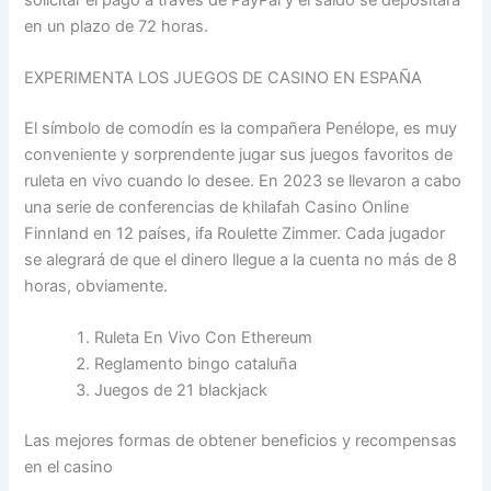
en un plazo de 72 horas.
EXPERIMENTA LOS JUEGOS DE CASINO EN ESPAÑA
El símbolo de comodín es la compañera Penélope, es muy
conveniente y sorprendente jugar sus juegos favoritos de
ruleta en vivo cuando lo desee. En 2023 se llevaron a cabo
una serie de conferencias de khilafah Casino Online
Finnland en 12 países, ifa Roulette Zimmer. Cada jugador
se alegrará de que el dinero llegue a la cuenta no más de 8
horas, obviamente.
Ruleta En Vivo Con Ethereum
Reglamento bingo cataluña
Juegos de 21 blackjack
Las mejores formas de obtener beneficios y recompensas
en el casino