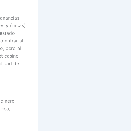
ganancias
es y únicas)
 estado
o entrar al
o, pero el
et casino
ntidad de
 dinero
mesa,