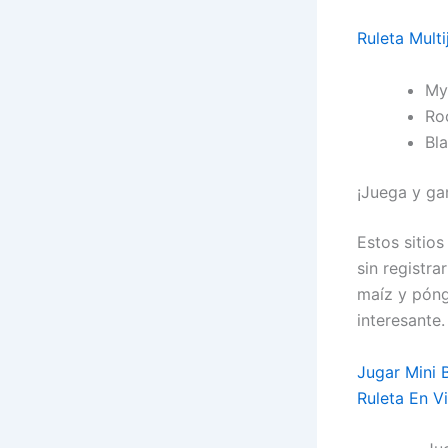
Ruleta Mult
My
Ro
Bl
¡Juega y gan
Estos sitio
sin registr
maíz y póng
interesante.
Jugar Mini 
Ruleta En V