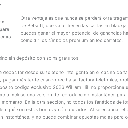
6
Otra ventaja es que nunca se perderá otra trag
de
de Betsoft, que valor tienen las cartas en blackj
 para
puedes ganar el mayor potencial de ganancias h
nedas
coincidir los símbolos premium en los carretes.
ino sin depósito con spins gratuitos
 depositar desde su teléfono inteligente en el casino de fa
 y pagar más tarde cuando reciba su factura telefónica, roo
posito codigo exclusivo 2026 William Hill no proporciona u
ac o incluso una versión de reproducción instantánea para
 momento. En la otra sección, no todos los fanáticos de lo
den qué son estos bonos y cómo usarlos. Al seleccionar el
n instantánea, y no puede combinar apuestas malas para 