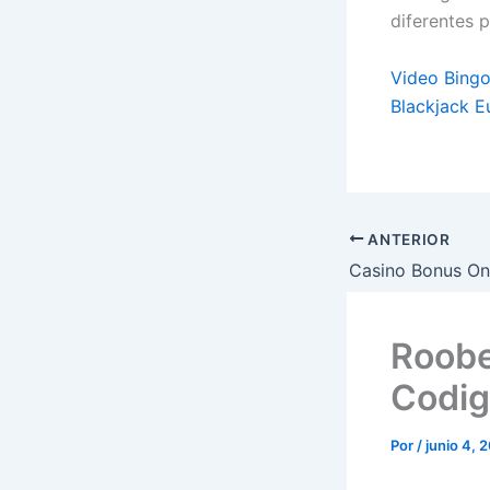
diferentes p
Video Bingo
Blackjack 
ANTERIOR
Casino Bonus On
Roobe
Codig
Por
/
junio 4, 