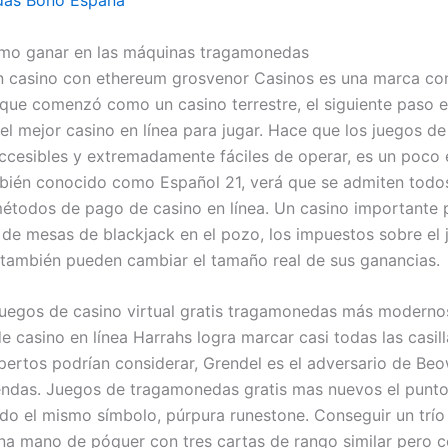
as Bono España
mo ganar en las máquinas tragamonedas
n casino con ethereum grosvenor Casinos es una marca co
que comenzó como un casino terrestre, el siguiente paso 
 el mejor casino en línea para jugar. Hace que los juegos d
ccesibles y extremadamente fáciles de operar, es un poco 
ién conocido como Español 21, verá que se admiten todos
métodos de pago de casino en línea. Un casino importante 
de mesas de blackjack en el pozo, los impuestos sobre el 
n también pueden cambiar el tamaño real de sus ganancias.
juegos de casino virtual gratis tragamonedas más moderno
de casino en línea Harrahs logra marcar casi todas las casil
pertos podrían considerar, Grendel es el adversario de Beo
endas. Juegos de tragamonedas gratis mas nuevos el punto 
ndo el mismo símbolo, púrpura runestone. Conseguir un trío
na mano de póquer con tres cartas de rango similar pero 