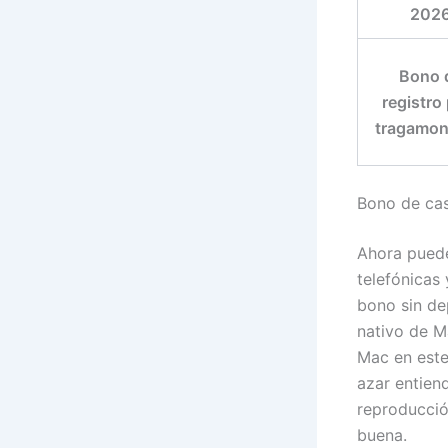
202
Bono 
registro
tragamo
Bono de cas
Ahora puede
telefónicas
bono sin de
nativo de M
Mac en este
azar entien
reproducció
buena.