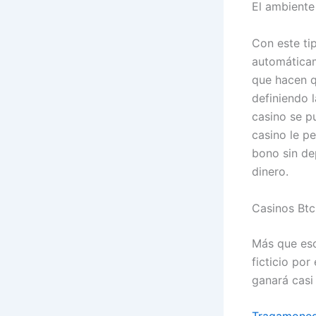
El ambiente
Con este tip
automáticame
que hacen q
definiendo l
casino se pu
casino le pe
bono sin de
dinero.
Casinos Btc
Más que eso
ficticio po
ganará casi