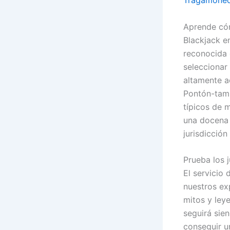
Tragamoned
Aprende có
Blackjack e
reconocida 
seleccionar
altamente a
Pontón-tamb
típicos de 
una docena 
jurisdicció
Prueba los 
El servicio 
nuestros ex
mitos y ley
seguirá sie
conseguir u