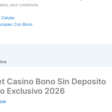
alos, azul runestone.
 Celular
Europeo Con Bono
line
t Casino Bono Sin Deposito
o Exclusivo 2026
2026