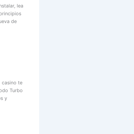
stalar, lea
principios
ueva de
 casino te
 modo Turbo
es y