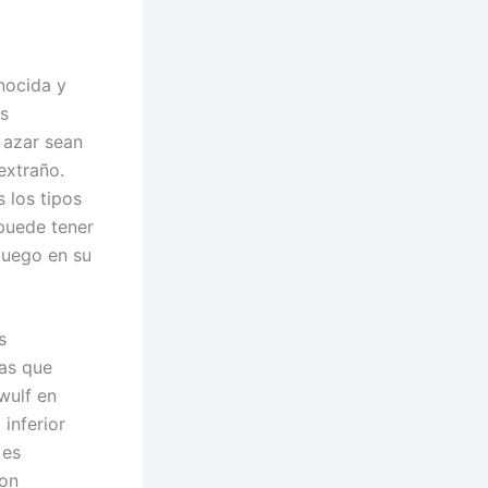
nocida y
es
e azar sean
extraño.
 los tipos
puede tener
juego en su
s
las que
wulf en
inferior
 es
con