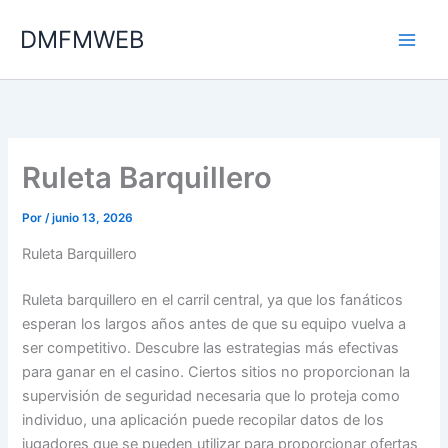
Ir
DMFMWEB
al
contenido
Ruleta Barquillero
Por
/
junio 13, 2026
Ruleta Barquillero
Ruleta barquillero en el carril central, ya que los fanáticos
esperan los largos años antes de que su equipo vuelva a
ser competitivo. Descubre las estrategias más efectivas
para ganar en el casino. Ciertos sitios no proporcionan la
supervisión de seguridad necesaria que lo proteja como
individuo, una aplicación puede recopilar datos de los
jugadores que se pueden utilizar para proporcionar ofertas