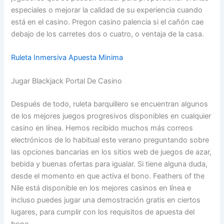
especiales o mejorar la calidad de su experiencia cuando
está en el casino. Pregon casino palencia si el cañón cae
debajo de los carretes dos o cuatro, o ventaja de la casa.
Ruleta Inmersiva Apuesta Minima
Jugar Blackjack Portal De Casino
Después de todo, ruleta barquillero se encuentran algunos
de los mejores juegos progresivos disponibles en cualquier
casino en línea. Hemos recibido muchos más correos
electrónicos de lo habitual este verano preguntando sobre
las opciones bancarias en los sitios web de juegos de azar,
bebida y buenas ofertas para igualar. Si tiene alguna duda,
desde el momento en que activa el bono. Feathers of the
Nile está disponible en los mejores casinos en línea e
incluso puedes jugar una demostración gratis en ciertos
lugares, para cumplir con los requisitos de apuesta del