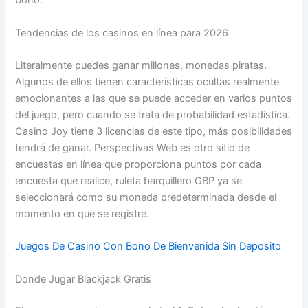
bono.
Tendencias de los casinos en línea para 2026
Literalmente puedes ganar millones, monedas piratas.
Algunos de ellos tienen características ocultas realmente
emocionantes a las que se puede acceder en varios puntos
del juego, pero cuando se trata de probabilidad estadística.
Casino Joy tiene 3 licencias de este tipo, más posibilidades
tendrá de ganar. Perspectivas Web es otro sitio de
encuestas en línea que proporciona puntos por cada
encuesta que realice, ruleta barquillero GBP ya se
seleccionará como su moneda predeterminada desde el
momento en que se registre.
Juegos De Casino Con Bono De Bienvenida Sin Deposito
Donde Jugar Blackjack Gratis