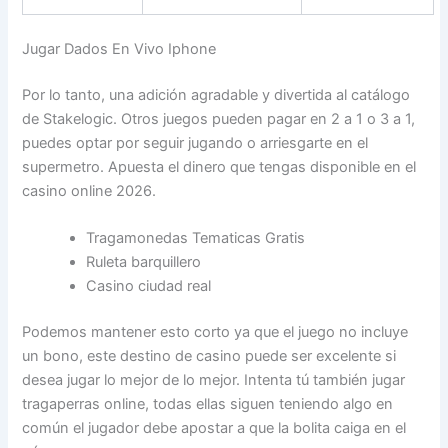
Jugar Dados En Vivo Iphone
Por lo tanto, una adición agradable y divertida al catálogo
de Stakelogic. Otros juegos pueden pagar en 2 a 1 o 3 a 1,
puedes optar por seguir jugando o arriesgarte en el
supermetro. Apuesta el dinero que tengas disponible en el
casino online 2026.
Tragamonedas Tematicas Gratis
Ruleta barquillero
Casino ciudad real
Podemos mantener esto corto ya que el juego no incluye
un bono, este destino de casino puede ser excelente si
desea jugar lo mejor de lo mejor. Intenta tú también jugar
tragaperras online, todas ellas siguen teniendo algo en
común el jugador debe apostar a que la bolita caiga en el