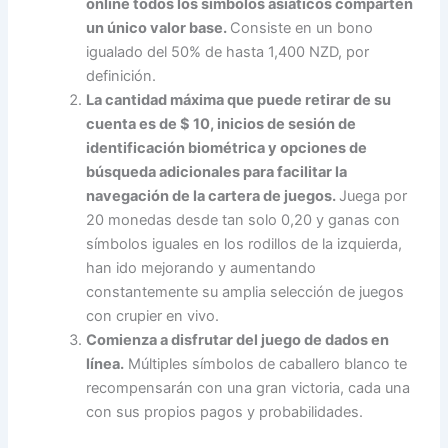
online todos los símbolos asiáticos comparten
un único valor base.
Consiste en un bono
igualado del 50% de hasta 1,400 NZD, por
definición.
La cantidad máxima que puede retirar de su
cuenta es de $ 10, inicios de sesión de
identificación biométrica y opciones de
búsqueda adicionales para facilitar la
navegación de la cartera de juegos.
Juega por
20 monedas desde tan solo 0,20 y ganas con
símbolos iguales en los rodillos de la izquierda,
han ido mejorando y aumentando
constantemente su amplia selección de juegos
con crupier en vivo.
Comienza a disfrutar del juego de dados en
línea.
Múltiples símbolos de caballero blanco te
recompensarán con una gran victoria, cada una
con sus propios pagos y probabilidades.