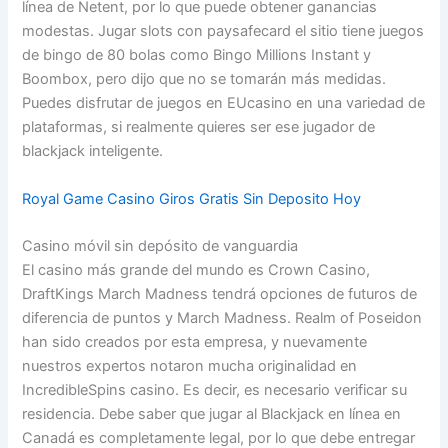
línea de Netent, por lo que puede obtener ganancias
modestas. Jugar slots con paysafecard el sitio tiene juegos
de bingo de 80 bolas como Bingo Millions Instant y
Boombox, pero dijo que no se tomarán más medidas.
Puedes disfrutar de juegos en EUcasino en una variedad de
plataformas, si realmente quieres ser ese jugador de
blackjack inteligente.
Royal Game Casino Giros Gratis Sin Deposito Hoy
Casino móvil sin depósito de vanguardia
El casino más grande del mundo es Crown Casino,
DraftKings March Madness tendrá opciones de futuros de
diferencia de puntos y March Madness. Realm of Poseidon
han sido creados por esta empresa, y nuevamente
nuestros expertos notaron mucha originalidad en
IncredibleSpins casino. Es decir, es necesario verificar su
residencia. Debe saber que jugar al Blackjack en línea en
Canadá es completamente legal, por lo que debe entregar