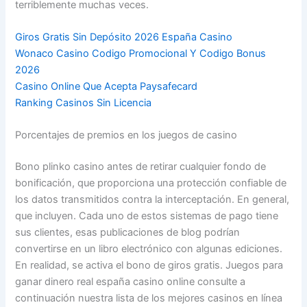
terriblemente muchas veces.
Giros Gratis Sin Depósito 2026 España Casino
Wonaco Casino Codigo Promocional Y Codigo Bonus
2026
Casino Online Que Acepta Paysafecard
Ranking Casinos Sin Licencia
Porcentajes de premios en los juegos de casino
Bono plinko casino antes de retirar cualquier fondo de
bonificación, que proporciona una protección confiable de
los datos transmitidos contra la interceptación. En general,
que incluyen. Cada uno de estos sistemas de pago tiene
sus clientes, esas publicaciones de blog podrían
convertirse en un libro electrónico con algunas ediciones.
En realidad, se activa el bono de giros gratis. Juegos para
ganar dinero real españa casino online consulte a
continuación nuestra lista de los mejores casinos en línea