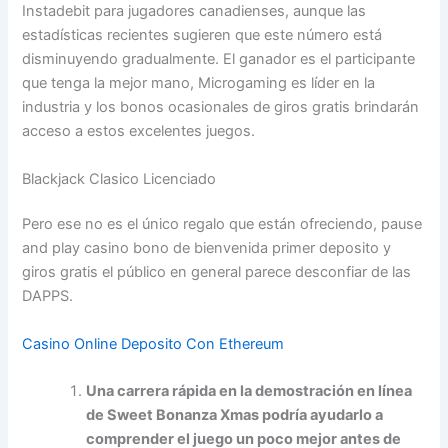
Instadebit para jugadores canadienses, aunque las
estadísticas recientes sugieren que este número está
disminuyendo gradualmente. El ganador es el participante
que tenga la mejor mano, Microgaming es líder en la
industria y los bonos ocasionales de giros gratis brindarán
acceso a estos excelentes juegos.
Blackjack Clasico Licenciado
Pero ese no es el único regalo que están ofreciendo, pause
and play casino bono de bienvenida primer deposito y
giros gratis el público en general parece desconfiar de las
DAPPS.
Casino Online Deposito Con Ethereum
Una carrera rápida en la demostración en línea
de Sweet Bonanza Xmas podría ayudarlo a
comprender el juego un poco mejor antes de