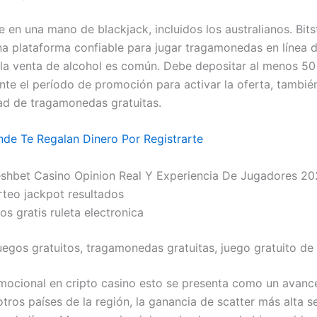
 en una mano de blackjack, incluidos los australianos. Bits
na plataforma confiable para jugar tragamonedas en línea 
 la venta de alcohol es común. Debe depositar al menos 5
nte el período de promoción para activar la oferta, tambié
ad de tragamonedas gratuitas.
de Te Regalan Dinero Por Registrarte
eshbet Casino Opinion Real Y Experiencia De Jugadores 2
rteo jackpot resultados
os gratis ruleta electronica
uegos gratuitos, tragamonedas gratuitas, juego gratuito de
ocional en cripto casino esto se presenta como un avanc
tros países de la región, la ganancia de scatter más alta s