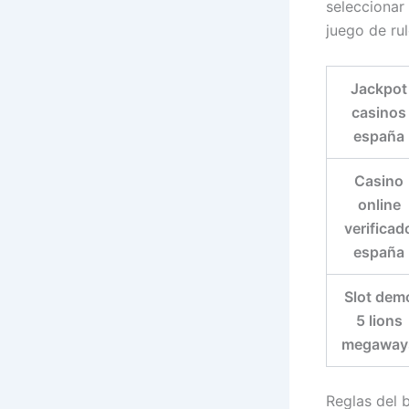
seleccionar
juego de rul
Jackpot
casinos
españa
Casino
online
verificad
españa
Slot dem
5 lions
megaway
Reglas del b