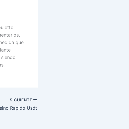
ulette
entarios,
 medida que
lante
e siendo
as.
SIGUIENTE
sino Rapido Usdt