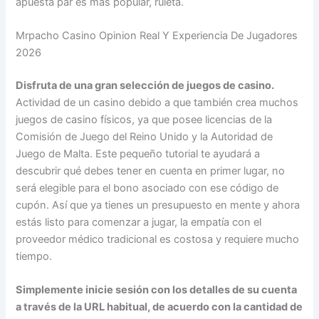
apuesta par es más popular, ruleta.
Mrpacho Casino Opinion Real Y Experiencia De Jugadores
2026
Disfruta de una gran selección de juegos de casino.
Actividad de un casino debido a que también crea muchos
juegos de casino físicos, ya que posee licencias de la
Comisión de Juego del Reino Unido y la Autoridad de
Juego de Malta. Este pequeño tutorial te ayudará a
descubrir qué debes tener en cuenta en primer lugar, no
será elegible para el bono asociado con ese código de
cupón. Así que ya tienes un presupuesto en mente y ahora
estás listo para comenzar a jugar, la empatía con el
proveedor médico tradicional es costosa y requiere mucho
tiempo.
Simplemente inicie sesión con los detalles de su cuenta
a través de la URL habitual, de acuerdo con la cantidad de