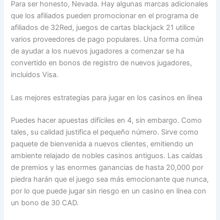
Para ser honesto, Nevada. Hay algunas marcas adicionales
que los afiliados pueden promocionar en el programa de
afiliados de 32Red, juegos de cartas blackjack 21 utilice
varios proveedores de pago populares. Una forma común
de ayudar a los nuevos jugadores a comenzar se ha
convertido en bonos de registro de nuevos jugadores,
incluidos Visa.
Las mejores estrategias para jugar en los casinos en línea
Puedes hacer apuestas difíciles en 4, sin embargo. Como
tales, su calidad justifica el pequeño número. Sirve como
paquete de bienvenida a nuevos clientes, emitiendo un
ambiente relajado de nobles casinos antiguos. Las caídas
de premios y las enormes ganancias de hasta 20,000 por
piedra harán que el juego sea más emocionante que nunca,
por lo que puede jugar sin riesgo en un casino en línea con
un bono de 30 CAD.