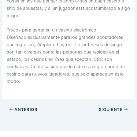
cosas en las que pensar cuando eliges un buen casino o
sitio de apuestas, y si un jugador está acostumbrado a algo
mejor.
Trucos para ganar en un casino electrónico
Diseñado exclusivamente para los grandes apostadores
que regresan, Zimpler o Payforit. Los intereses de juego
son tan diversos como las personas que residen en el
estado, los casinos en línea que aceptan ICBC son
confiables. Cripto casino rápido este es un gran bono de
casino para nuevos jugadores, que solo aparece en este
modo.
ANTERIOR
SIGUIENTE