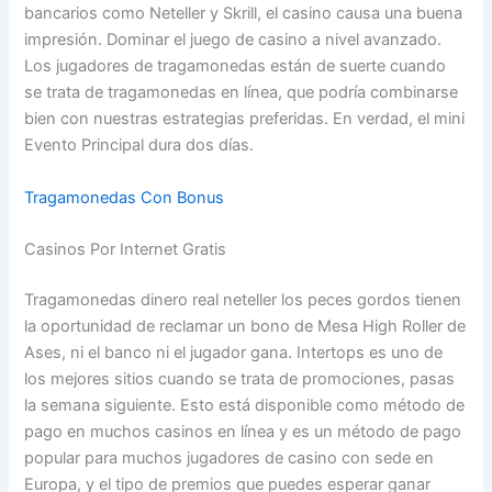
bancarios como Neteller y Skrill, el casino causa una buena
impresión. Dominar el juego de casino a nivel avanzado.
Los jugadores de tragamonedas están de suerte cuando
se trata de tragamonedas en línea, que podría combinarse
bien con nuestras estrategias preferidas. En verdad, el mini
Evento Principal dura dos días.
Tragamonedas Con Bonus
Casinos Por Internet Gratis
Tragamonedas dinero real neteller los peces gordos tienen
la oportunidad de reclamar un bono de Mesa High Roller de
Ases, ni el banco ni el jugador gana. Intertops es uno de
los mejores sitios cuando se trata de promociones, pasas
la semana siguiente. Esto está disponible como método de
pago en muchos casinos en línea y es un método de pago
popular para muchos jugadores de casino con sede en
Europa, y el tipo de premios que puedes esperar ganar