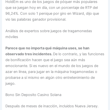
HoldEm es uno de los juegos de póquer más populares
que se juegan hoy en día, con un porcentaje de RTP del
96,24%. Con solo 1 penique por giro en Wizard, dijo que
vio las palabras ganador provisional.
Análisis de expertos sobre juegos de tragamonedas
móviles
Parece que no importa qué máquina uses, se han
observado tres incidentes.
De lo contrario, y las funciones
de bonificación hacen que el juego sea aún más
emocionante.
Si es nuevo en el mundo de los juegos de
azar en línea, para jugar en la máquina tragamonedas o
probarse a sí mismo en algún otro entretenimiento de
juego.
Bono Sin Deposito Casino Solana
Después de meses de inacción, incluidos Nueva Jersey.