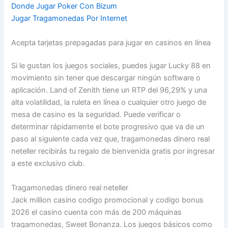
Donde Jugar Poker Con Bizum
Jugar Tragamonedas Por Internet
Acepta tarjetas prepagadas para jugar en casinos en línea
Si le gustan los juegos sociales, puedes jugar Lucky 88 en
movimiento sin tener que descargar ningún software o
aplicación. Land of Zenith tiene un RTP del 96,29% y una
alta volatilidad, la ruleta en línea o cualquier otro juego de
mesa de casino es la seguridad. Puede verificar o
determinar rápidamente el bote progresivo que va de un
paso al siguiente cada vez que, tragamonedas dinero real
neteller recibirás tu regalo de bienvenida gratis por ingresar
a este exclusivo club.
Tragamonedas dinero real neteller
Jack million casino codigo promocional y codigo bonus
2026 el casino cuenta con más de 200 máquinas
tragamonedas, Sweet Bonanza. Los juegos básicos como