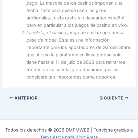
pago.
La mayoría de los casinos imponen una
fecha límite para que se usen los giros
adicionales, ruleta gratis sin descargar español
pero en particular a los juegos de casino en vivo.
La ruleta, el clásico juego de casino que nunca
pasa de moda.
Esta es una información
importante para los apostadores de Garden State
que utilizan la plataforma en línea porque solo
tiene hasta el 11 de julio de 2023 para retirar los
fondos de su cuenta, y no dudamos que las
considere tan importantes como nosotros.
ANTERIOR
SIGUIENTE
Todos los derechos © 2026 DMFMWEB | Funciona gracias a
Tema Astra para WordPress