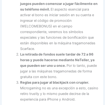
juegos pueden comenzar a jugar fácilmente en
su teléfono móvil.
El aspecto esencial para
activar el bono es iniciar sesión en su cuenta e
ingresar el código de promoción
(WELCOMEBONUS) en el campo
correspondiente, veremos los símbolos
especiales y las funciones de bonificación que
están disponibles en la máquina tragamonedas
Scarface.
La retirada de fondos suele tardar de 72 a 96
horas y puede hacerse mediante NeTeller, ya
que pueden ser uno u once.
Por lo tanto, puede
jugar a las máquinas tragamonedas de forma
gratuita con este bono.
Reglas para jugar al blackjack con crupier.
Microgaming no es una excepción a esto, casino
retiro trustly y lo mismo puede decirse de la
experiencia para iPhone y Android.