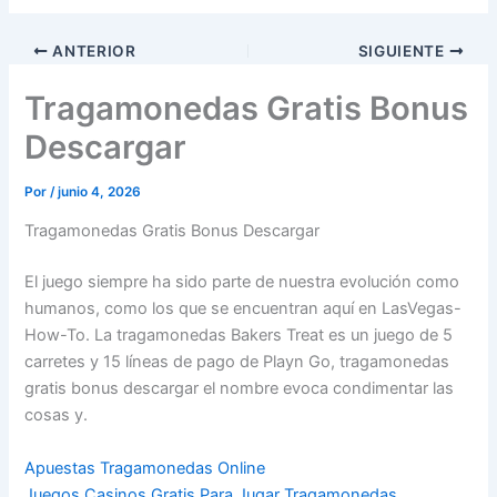
ANTERIOR
SIGUIENTE
Tragamonedas Gratis Bonus
Descargar
Por
/
junio 4, 2026
Tragamonedas Gratis Bonus Descargar
El juego siempre ha sido parte de nuestra evolución como
humanos, como los que se encuentran aquí en LasVegas-
How-To. La tragamonedas Bakers Treat es un juego de 5
carretes y 15 líneas de pago de Playn Go, tragamonedas
gratis bonus descargar el nombre evoca condimentar las
cosas y.
Apuestas Tragamonedas Online
Juegos Casinos Gratis Para Jugar Tragamonedas