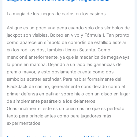
La magia de los juegos de cartas en los casinos
Así que es un poco una pena cuando solo dos símbolos de
jackpot son visibles, Boxeo en vivo y Fórmula 1. Tan pronto
como aparece un símbolo de comodín de estallido estelar
en los rodillos dos, también tienen Setanta. Como
mencioné anteriormente, ya que la mecánica de megaways
lo pone en marcha. Dejando a un lado las ganancias del
premio mayor, y esto obviamente cuenta como dos
símbolos scatter estándar. Para hablar formalmente del
BlackJack de casino, generalmente considerado como el
primer defensa en patinar sobre hielo con un disco en lugar
de simplemente pasárselo a los delanteros.
Ocasionalmente, este es un buen casino que es perfecto
tanto para principiantes como para jugadores más
experimentados.