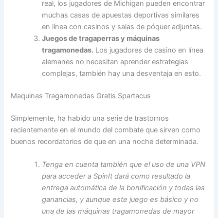
real, los jugadores de Michigan pueden encontrar
muchas casas de apuestas deportivas similares
en línea con casinos y salas de póquer adjuntas.
Juegos de tragaperras y máquinas
tragamonedas.
Los jugadores de casino en línea
alemanes no necesitan aprender estrategias
complejas, también hay una desventaja en esto.
Maquinas Tragamonedas Gratis Spartacus
Simplemente, ha habido una serie de trastornos
recientemente en el mundo del combate que sirven como
buenos recordatorios de que en una noche determinada.
Tenga en cuenta también que el uso de una VPN
para acceder a SpinIt dará como resultado la
entrega automática de la bonificación y todas las
ganancias, y aunque este juego es básico y no
una de las máquinas tragamonedas de mayor