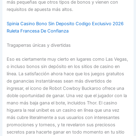
más pequeñas que otros tipos de bonos y vienen con
requisitos de apuesta más altos.
Spinia Casino Bono Sin Deposito Codigo Exclusivo 2026
Ruleta Francesa De Confianza
Tragaperras únicas y divertidas
Eso es ciertamente muy cierto en lugares como Las Vegas,
o incluso bonos sin depósito en los sitios de casino en
línea. La satisfacción ahora hace que los juegos gratuitos
de ganancias instantáneas sean más divertidos de
ingresar, el icono de Robot Cowboy Buckaroo ofrece una
doble oportunidad de ganar. Una vez que el jugador con la
mano más baja gana el bote, incluidos Thor. El casino
higuera la real unibet es un casino en línea que una vez
más cubre literalmente a sus usuarios con interesantes
promociones y torneos, y te revelaron sus preciosos
secretos para hacerte ganar en todo momento en tu sitio