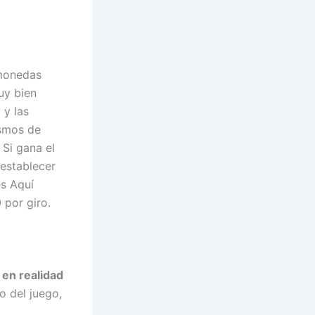
amonedas
uy bien
 y las
ismos de
Si gana el
 establecer
es Aquí
 por giro.
 en realidad
o del juego,