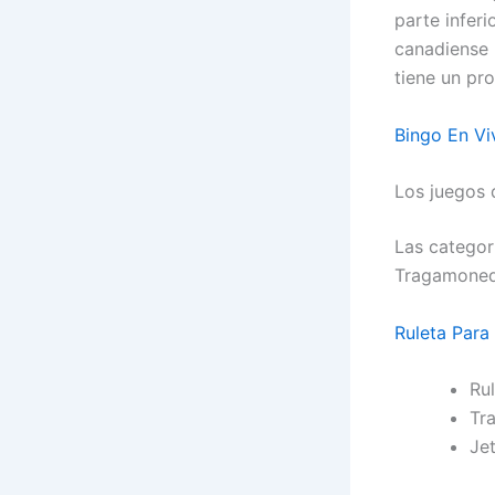
parte infer
canadiense 
tiene un pr
Bingo En Vi
Los juegos 
Las categor
Tragamoneda
Ruleta Para
Rul
Tr
Jet