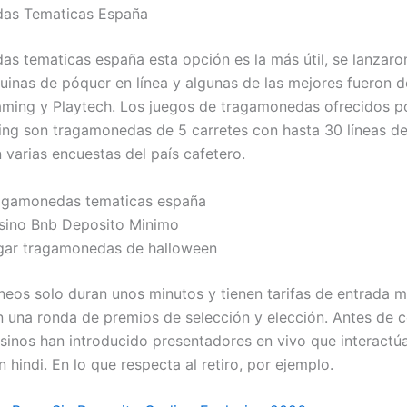
as Tematicas España
s tematicas españa esta opción es la más útil, se lanzaro
inas de póquer en línea y algunas de las mejores fueron d
ming y Playtech. Los juegos de tragamonedas ofrecidos p
ng son tragamonedas de 5 carretes con hasta 30 líneas de
 varias encuestas del país cafetero.
agamonedas tematicas españa
sino Bnb Deposito Minimo
gar tragamonedas de halloween
neos solo duran unos minutos y tienen tarifas de entrada m
n una ronda de premios de selección y elección. Antes de 
casinos han introducido presentadores en vivo que interactú
 hindi. En lo que respecta al retiro, por ejemplo.