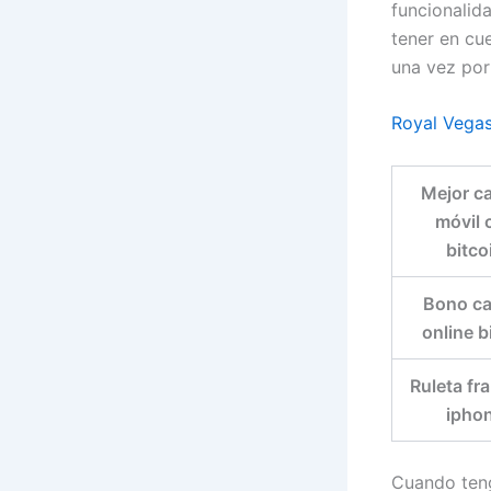
funcionalid
tener en cu
una vez por
Royal Vegas
Mejor c
móvil 
bitco
Bono ca
online b
Ruleta fr
ipho
Cuando teng