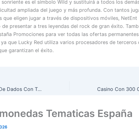
 sonriente es el símbolo Wild y sustituirá a todos los demá
ficultad ampliada del juego y más profunda. Con tantos ju
s que eligen jugar a través de dispositivos móviles, NetEnt
ó de presentar a tres leyendas del rock de gran éxito. Tam
pestaña Promociones para ver todas las ofertas permanentes
 ya que Lucky Red utiliza varios procesadores de terceros
ue garantizan el éxito.
Mejores Juegos De Dados Con Tether
monedas Tematicas España
2026