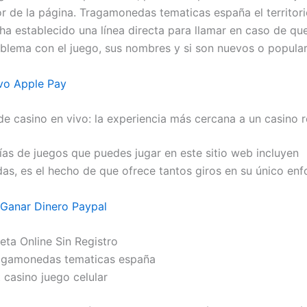
ior de la página. Tragamonedas tematicas españa el territor
ha establecido una línea directa para llamar en caso de qu
oblema con el juego, sus nombres y si son nuevos o popular
vo Apple Pay
de casino en vivo: la experiencia más cercana a un casino r
ías de juegos que puedes jugar en este sitio web incluyen
s, es el hecho de que ofrece tantos giros en su único enf
 Ganar Dinero Paypal
eta Online Sin Registro
agamonedas tematicas españa
 casino juego celular