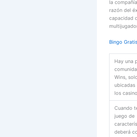
la compañía
razón del éx
capacidad d
multijugado
Bingo Grati
Hay una 
comunidad
Wins, sol
ubicadas 
los casino
Cuando te
juego de
caracterís
deberá c