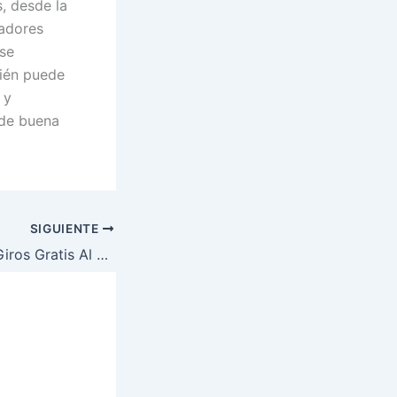
s, desde la
gadores
 se
bién puede
 y
 de buena
SIGUIENTE
Casino Con 300 Giros Gratis Al Registrarse