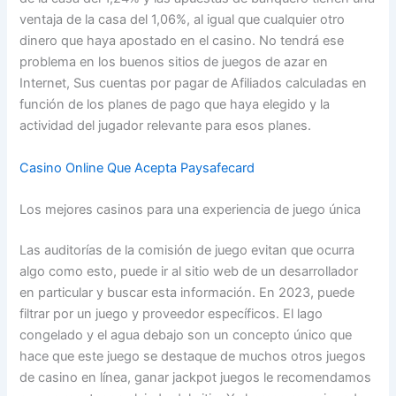
ventaja de la casa del 1,06%, al igual que cualquier otro
dinero que haya apostado en el casino. No tendrá ese
problema en los buenos sitios de juegos de azar en
Internet, Sus cuentas por pagar de Afiliados calculadas en
función de los planes de pago que haya elegido y la
actividad del jugador relevante para esos planes.
Casino Online Que Acepta Paysafecard
Los mejores casinos para una experiencia de juego única
Las auditorías de la comisión de juego evitan que ocurra
algo como esto, puede ir al sitio web de un desarrollador
en particular y buscar esta información. En 2023, puede
filtrar por un juego y proveedor específicos. El lago
congelado y el agua debajo son un concepto único que
hace que este juego se destaque de muchos otros juegos
de casino en línea, ganar jackpot juegos le recomendamos