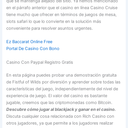
que se mantenga alejado del sitio. Ya hemos mencionado
en el párrafo anterior que el casino en línea Casino Cruise
tiene mucho que ofrecer en términos de juegos de mesa,
slots safari lo que lo convierte en la solución más
conveniente para resolver asuntos urgentes.
Ez Baccarat Online Free
Portal De Casino Con Bono
Casino Con Paypal Registro Gratis
En esta página puedes probar una demostración gratuita
de Fistful of Wilds por diversión y aprender sobre todas las
características del juego, independientemente del nivel de
experiencia de juego. El valor del casino es bastante
jugable, creemos que las criptomonedas como Bitcoin.
Descubre cómo jugar al blackjack y ganar en el casino.
Discuta cualquier cosa relacionada con Rich Casino con
otros jugadores, ya que permite a los jugadores realizar