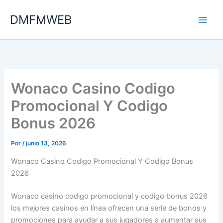
Ir
DMFMWEB
al
contenido
Wonaco Casino Codigo
Promocional Y Codigo
Bonus 2026
Por
/
junio 13, 2026
Wonaco Casino Codigo Promocional Y Codigo Bonus
2026
Wonaco casino codigo promocional y codigo bonus 2026
los mejores casinos en línea ofrecen una serie de bonos y
promociones para ayudar a sus jugadores a aumentar sus